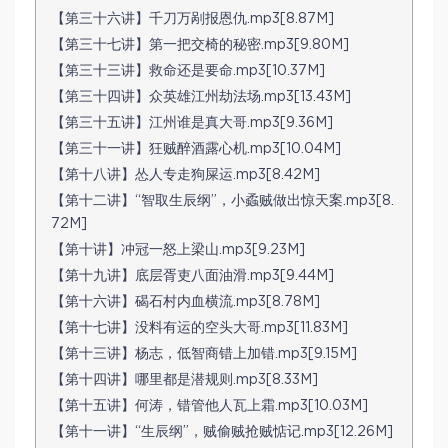
【第三十六讲】千刀万剐报恩仇.mp3[8.87M]
【第三十七讲】第一把交椅的秘密.mp3[9.80M]
【第三十三讲】救命还是要命.mp3[10.37M]
【第三十四讲】众英雄江州劫法场.mp3[13.43M]
【第三十五讲】江州谁是真大哥.mp3[9.36M]
【第三十一讲】狂贼醉酒露心机.mp3[10.04M]
【第十八讲】怂人专走狗屎运.mp3[8.42M]
【第十二讲】“智取生辰纲”，小蟊贼做出惊天案.mp3[8.
72M]
【第十讲】冲冠一怒上梁山.mp3[9.23M]
【第十九讲】底层胥吏八面油滑.mp3[9.44M]
【第十六讲】碣石村内血横流.mp3[8.78M]
【第十七讲】没料有运的空头大哥.mp3[11.83M]
【第十三讲】杨志，低智商错上加错.mp3[9.15M]
【第十四讲】哪里都是潜规则.mp3[8.33M]
【第十五讲】何涛，错管他人瓦上霜.mp3[10.03M]
【第十一讲】“生辰纲”，贼偷贼抢贼惦记.mp3[12.26M]