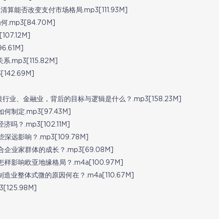
能否改变支付市场格局.mp3[111.93M]
p3[84.70M]
7.12M]
.61M]
p3[115.82M]
42.69M]
业、金融业，背后的目标与逻辑是什么？.mp3[158.23M]
定.mp3[97.43M]
.mp3[102.11M]
影响？.mp3[109.78M]
业家群体的成长？.mp3[69.08M]
响欧亚地缘格局？.m4a[100.97M]
整体式微的原因何在？.m4a[110.67M]
25.98M]