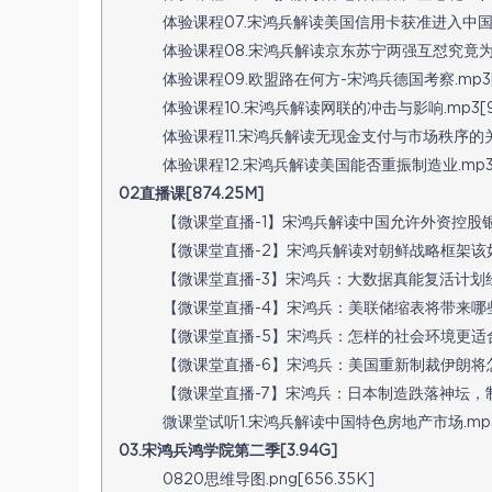
体验课程07.宋鸿兵解读美国信用卡获准进入中国清算
体验课程08.宋鸿兵解读京东苏宁两强互怼究竟为何.m
体验课程09.欧盟路在何方-宋鸿兵德国考察.mp3[10
体验课程10.宋鸿兵解读网联的冲击与影响.mp3[96
体验课程11.宋鸿兵解读无现金支付与市场秩序的关系.m
体验课程12.宋鸿兵解读美国能否重振制造业.mp3[1
02直播课[874.25M]
【微课堂直播-1】宋鸿兵解读中国允许外资控股银行
【微课堂直播-2】宋鸿兵解读对朝鲜战略框架该如何制
【微课堂直播-3】宋鸿兵：大数据真能复活计划经济吗？
【微课堂直播-4】宋鸿兵：美联储缩表将带来哪些深远
【微课堂直播-5】宋鸿兵：怎样的社会环境更适合企
【微课堂直播-6】宋鸿兵：美国重新制裁伊朗将怎样影
【微课堂直播-7】宋鸿兵：日本制造跌落神坛，制造业
微课堂试听1.宋鸿兵解读中国特色房地产市场.mp3[1
03.宋鸿兵鸿学院第二季[3.94G]
0820思维导图.png[656.35K]