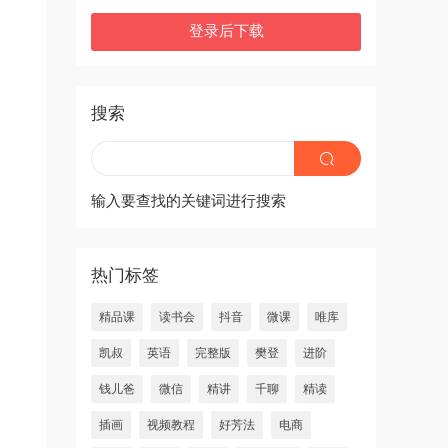
登录后下载
搜索
输入要查找的关键词进行搜索
热门标签
精品课
读书会
抖音
微课
唯库
凯叔
英语
完整版
樊登
进阶
钱儿爸
微信
精讲
千聊
精读
插画
视频教程
好芳法
电商