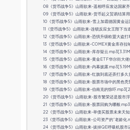
08《货币战争5》山雨欲来-遥相呼应发达国家齐上阵
09《货币战争5》山雨欲来-货币起义贸易结算用本币
10《货币战争5》山雨欲来-雪上加霜德国黄金运回家
11《货币战争5》山雨欲来-连锁反应女王陛下当道具
12《货币战争5》山雨欲来-恐惧升级欧盟大盗打劫忙
13《货币战争5》山雨欲来-COMEX黄金库存拉响了
14《货币战争5》山雨欲来-库存疑云.mp3[3.31M
15《货币战争5》山雨欲来-黄金ETF华尔街大佬们的“
16《货币战争5》山雨欲来-内幕披露.mp3[5.19M
17《货币战争5》山雨欲来-红旗到底还弄打多久黄金
18《货币战争5》山雨欲来-股票市场中的黑色秃鹫.m
19《货币战争5》山雨欲来-伯南克的惊吓.mp3[2.
20《货币战争5》山雨欲来-股市繁荣还是股市浮肿.m
21《货币战争5》山雨欲来-股票回购为哪般.mp3[6
22《货币战争5》山雨欲来-举债买股票未来天知道.m
23《货币战争5》山雨欲来-公司资产的“老龄化.mp
24《货币战争5》山雨欲来-拔掉QE呼吸机股市还能蹦