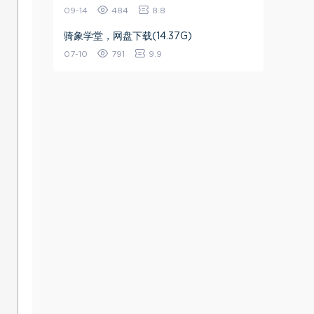
09-14
484
8.8
骑象学堂，网盘下载(14.37G)
07-10
791
9.9