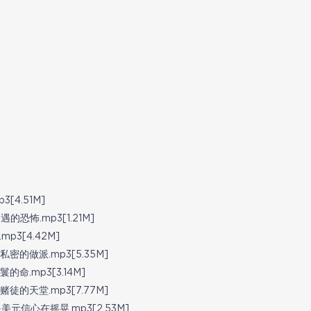
4.51M]
恐怖.mp3[1.21M]
3[4.42M]
的做派.mp3[5.35M]
.mp3[3.14M]
的天堂.mp3[7.77M]
元信心在摇晃.mp3[2.53M]