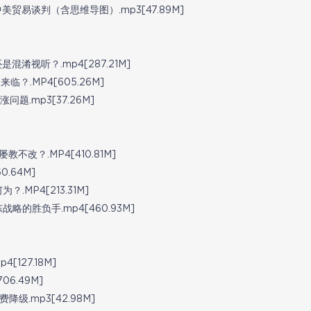
贸易谈判（含思维导图）.mp3[47.89M]
淆视听？.mp4[287.21M]
？.MP4[605.26M]
题.mp3[37.26M]
改？.MP4[410.81M]
.64M]
MP4[213.31M]
的胜负手.mp4[460.93M]
127.18M]
6.49M]
级.mp3[42.98M]