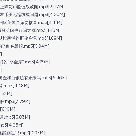
货币贬值战鼓闻.mp3[3.07M]
美元需求成问题.mp3[4.20M]
美国金库要核查.mp3[4.41M]
英国央行唱大戏.mp3[1.46M]
塞浦路斯储户慌.mp3[1.69M]
红色警报.mp3[5.94M]
]
小金库”.mp3[4.29M]
]
和白银还有未来吗.mp3[5.46M]
p3[4.48M]
52M]
p3[3.79M]
.10M]
p3[3.03M]
3[4.05M]
达吗.mp3[3.03M]