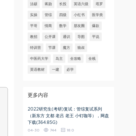
法硕
蒋勋
长投
英语六级
塔罗
实操
管综
四级
小红书
医学类
平哥
情商
数学
朋友圈
爆款
教招
公开课
通识
导图
平说
特训营
节课
魔方
狼叔
中医药大学
岛主
全攻略
全栈
英语教材
一建
必学
更多内容
2022研究生(考研)复试：管综复试系列
（新东方 文都 老吕 老王 小钉咖等），网盘
下载(364.85G)
04-30
744
18.0