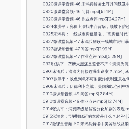
0820微课堂音频-46.宋鸿兵解读土耳其问题及中美
0820微课堂音频-46.问答.mp3[6.14M]
0820微课堂音频-46.作业点评.mp3[24.27M]
0824张洪平：房租上涨找中介背锅，顺坡下驴还是混
0825宋鸿兵：一线城市房租暴涨，“高房租时代”来临
0827微课堂音频-47.宋鸿兵解读一线城市房租暴涨问
0827微课堂音频-47.问答.mp3[1.99M]
0827微课堂音频-47.作业点评.mp3[5.28M]
0831张洪平：垄断太黑还是监管不严？滴滴为何屡教不
0901宋鸿兵：滴滴为何接连曝出命案？.mp4[560
0907张洪平：以色列急不可耐轰炸叙利亚意在何为？.
0908宋鸿兵：伊德利卜之战，美国和以色列中东战略
0910微课堂音频-49.问答.mp3[2.84M]
0910微课堂音频-49.作业点评.mp3[12.74M]
0914张洪平：消费降级是贫富分化加剧的表现.mp4[
0915宋鸿兵：“消费降级”的本质是什么？.MP4[70
0917微课堂音频-50.宋鸿兵解读中美贸易战及消费降