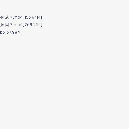
.mp4[153.64M]
.mp4[269.21M]
[37.98M]