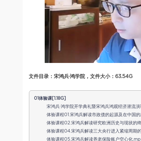
文件目录：宋鸿兵·鸿学院，文件大小：63.54G
01体验课[1.18G]
宋鸿兵·鸿学院开学典礼暨宋鸿兵鸿观经济潜流演讲会.
体验课程01.宋鸿兵解读市政债的起源及在中国的应用.m
体验课程02.宋鸿兵解读研究欧洲历史与现状的终极目
体验课程04.宋鸿兵解读三大央行进入紧缩周期的影响.
体验课程05.宋鸿兵解读养老保险账户空心化.mp3[9