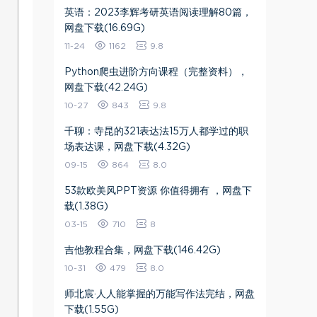
英语：2023李辉考研英语阅读理解80篇，
网盘下载(16.69G)
11-24
1162
9.8
Python爬虫进阶方向课程（完整资料），
网盘下载(42.24G)
10-27
843
9.8
千聊：寺昆的321表达法15万人都学过的职
场表达课，网盘下载(4.32G)
09-15
864
8.0
53款欧美风PPT资源 你值得拥有 ，网盘下
载(1.38G)
03-15
710
8
吉他教程合集，网盘下载(146.42G)
10-31
479
8.0
师北宸·人人能掌握的万能写作法完结，网盘
下载(1.55G)