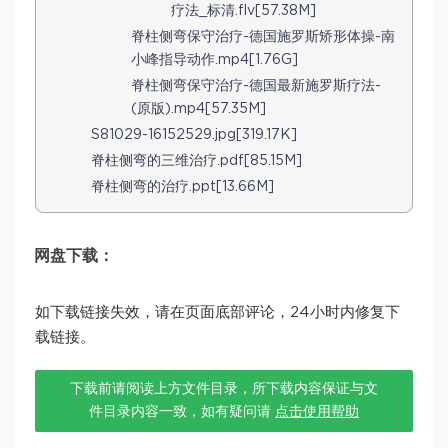
疗法_标清.flv[57.38M]
脊柱侧弯保守治疗-德国施罗斯矫形体操-南
小峰指导动作.mp4[1.76G]
脊柱侧弯保守治疗-德国最新施罗斯疗法-
(原版).mp4[57.35M]
S81029-16152529.jpg[319.17K]
脊柱侧弯的三维治疗.pdf[85.15M]
脊柱侧弯的治疗.ppt[13.66M]
网盘下载：
如下载链接失效，请在页面底部评论，24小时内修复下
载链接。
下载前请阅读上方文件目录，所下载内容保证与文
件目录内容一致，如有疑问请
点击使用帮助