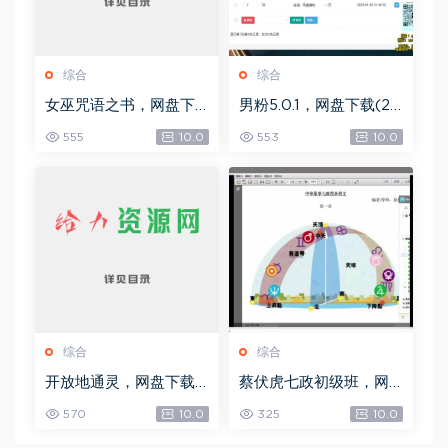
综合
综合
女巫咒语之书，网盘下
男粉5.0.1，网盘下载(25
载(492.99K)
8.30M)
555
10.0
553
10.0
综合
综合
开放地通灵，网盘下载
蔡伏虎七政初级班，网
(502.58K)
盘下载(1.79G)
570
10.0
325
10.0