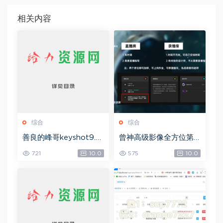
相关内容
综合
综合
善良的峰哥keyshot9.0
曾神高级影像全方位第
自学宝典，网盘下载(2.3
四期，网盘下载(49.08
721
10.0
575
10.0
6G)
G)