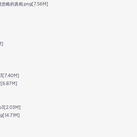
的真相.png[7.56M]
]
7.40M]
.87M]
2.03M]
4.71M]