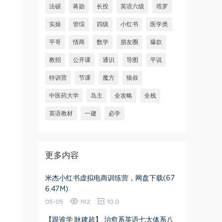
法硕
蒋勋
长投
英语六级
塔罗
实操
管综
四级
小红书
医学类
平哥
情商
数学
朋友圈
爆款
教招
公开课
通识
导图
平说
特训营
节课
魔方
狼叔
中医药大学
岛主
全攻略
全栈
英语教材
一建
必学
更多内容
米杰小红书虚拟电商训练营，网盘下载(67
6.47M)
05-05
192
10.0
【跟谁学·耿建超】 治愈系英语七大体系八