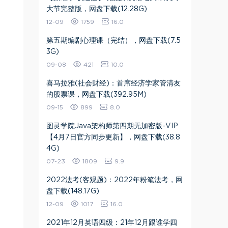
大节完整版，网盘下载(12.28G)
12-09
1759
16.0
第五期编剧心理课（完结），网盘下载(7.5
3G)
09-08
421
10.0
喜马拉雅(社会财经)：首席经济学家管清友
的股票课，网盘下载(392.95M)
09-15
899
8.0
图灵学院Java架构师第四期无加密版-VIP
【4月7日官方同步更新】，网盘下载(38.8
4G)
07-23
1809
9.9
2022法考(客观题)：2022年粉笔法考，网
盘下载(148.17G)
12-09
1017
16.0
2021年12月英语四级：21年12月跟谁学四