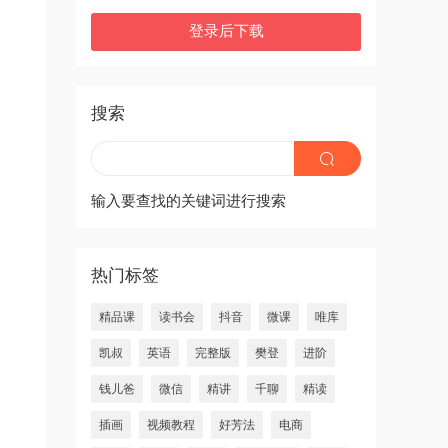
登录后下载
搜索
输入要查找的关键词进行搜索
热门标签
精品课
读书会
抖音
微课
唯库
凯叔
英语
完整版
樊登
进阶
钱儿爸
微信
精讲
千聊
精读
插画
视频教程
好芳法
电商