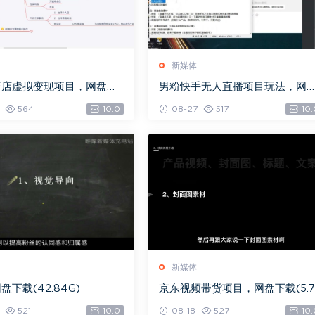
新媒体
开店虚拟变现项目，网盘下
男粉快手无人直播项目玩法，网
G)
下载(361.65M)
564
10.0
08-27
517
10.
新媒体
下载(42.84G)
京东视频带货项目，网盘下载(5.7
G)
521
10.0
08-18
527
10.