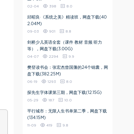
02-04
398
8.0
邱昭良·《系统之美》精读班，网盘下载(40
2.04M)
09-03
901
8.8
剑桥少儿英语全套（课件 教材 音频 听力
等），网盘下载(3.00G)
04-07
2294
9.9
樊登读书会：张宏杰曾国藩的24个锦囊，网
盘下载(382.25M)
06-19
1293
8.0
探先生字体课第三期，网盘下载(12.15G)
05-29
187
10.0
平行城市：无限人生书单第二季，网盘下载
(134.15M)
11-09
419
9.8