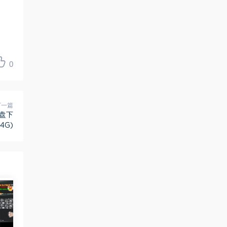
0
下一篇
网盘下
74G)