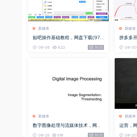
新媒体
新媒体
贴吧操作基础教程，网盘下载(97.5
拼多多
3G)
载(2.70
09-05
622
10.0
08-30
新媒体
新媒体
数字图像处理与流媒体技术，网盘
运营，网盘
下载(72.42M)
08-25
518
10.0
08-20