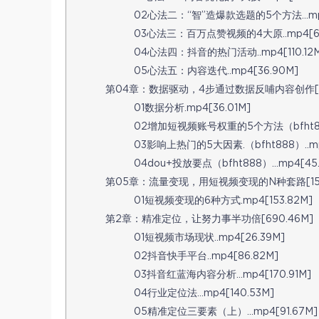
02心法二：“智”造爆款选题的5个方法…mp4[
03心法三：百万点赞视频的4大原..mp4[64
04心法四：抖音的热门活动..mp4[110.12M
05心法五：内容迭代..mp4[36.90M]
第04章：数据驱动，4步通过数据反哺内容创作[16
01数据分析.mp4[36.01M]
02增加短视频账号权重的5个方法（bfht888
03影响上热门的5大因素.（bfht888）..mp4
04dou+投放要点（bfht888）…mp4[45.
第05章：流量变现，用短视频变现的N种套路[153
01短视频变现的6种方式.mp4[153.82M]
第2章：精准定位，让努力事半功倍[690.46M]
01短视频市场现状..mp4[26.39M]
02抖音快手平台..mp4[86.82M]
03抖音红蓝海内容分析…mp4[170.91M]
04行业定位法…mp4[140.53M]
05精准定位三要素（上）…mp4[91.67M]