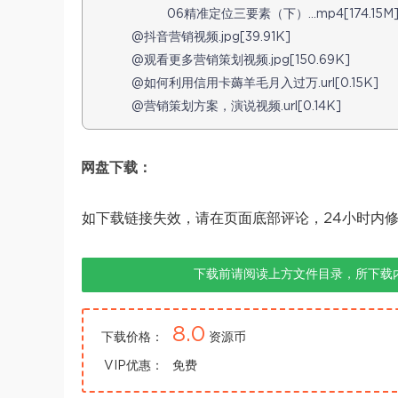
06精准定位三要素（下）…mp4[174.15M
@抖音营销视频.jpg[39.91K]
@观看更多营销策划视频.jpg[150.69K]
@如何利用信用卡薅羊毛月入过万.url[0.15K]
@营销策划方案，演说视频.url[0.14K]
网盘下载：
如下载链接失效，请在页面底部评论，24小时内
下载前请阅读上方文件目录，所下载
8.0
下载价格：
资源币
VIP优惠：
免费