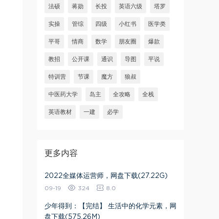
法硕
蒋勋
长投
英语六级
塔罗
实操
管综
四级
小红书
医学类
平哥
情商
数学
朋友圈
爆款
教招
公开课
通识
导图
平说
特训营
节课
魔方
狼叔
中医药大学
岛主
全攻略
全栈
英语教材
一建
必学
更多内容
2022全媒体运营师，网盘下载(27.22G)
09-19
324
8.0
少年得到：【完结】 生活中的化学元素，网
盘下载(575.26M)