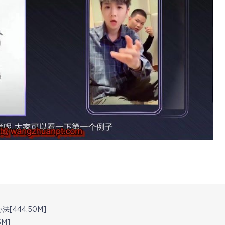
444.50M]
M]