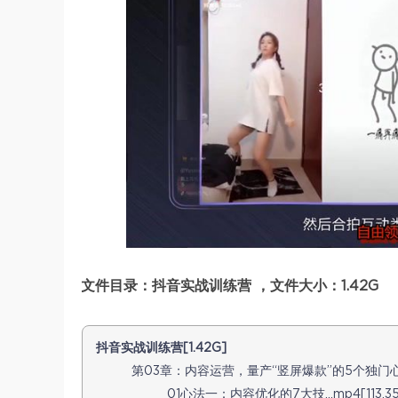
文件目录：抖音实战训练营 ，文件大小：1.42G
抖音实战训练营[1.42G]
第03章：内容运营，量产“竖屏爆款”的5个独门心法[
01心法一：内容优化的7大技…mp4[113.35