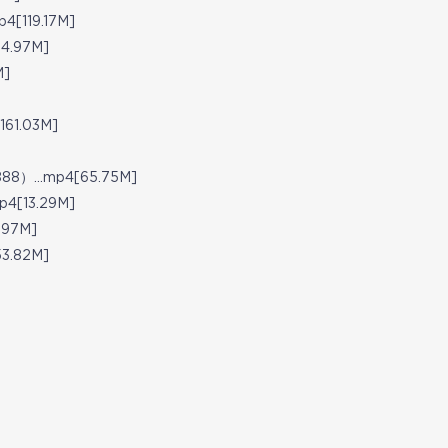
119.17M]
.97M]
]
1.03M]
）…mp4[65.75M]
[13.29M]
97M]
.82M]