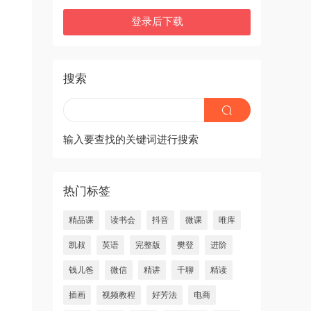
登录后下载
搜索
输入要查找的关键词进行搜索
热门标签
精品课
读书会
抖音
微课
唯库
凯叔
英语
完整版
樊登
进阶
钱儿爸
微信
精讲
千聊
精读
插画
视频教程
好芳法
电商