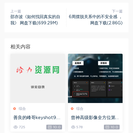
上一篇
下一篇
邵亦波《如何找回真实的自
6周摆脱关系中的不安全感 ，
我》 网盘下载(699.29M)
网盘下载(2.86G)
相关内容
综合
综合
善良的峰哥keyshot9.0
曾神高级影像全方位第
自学宝典，网盘下载(2.3
四期，网盘下载(49.08
725
10.0
578
10.0
6G)
G)