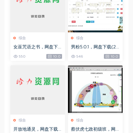
综合
综合
女巫咒语之书，网盘下
男粉5.0.1，网盘下载(25
载(492.99K)
8.30M)
550
10.0
546
10.0
综合
综合
开放地通灵，网盘下载
蔡伏虎七政初级班，网