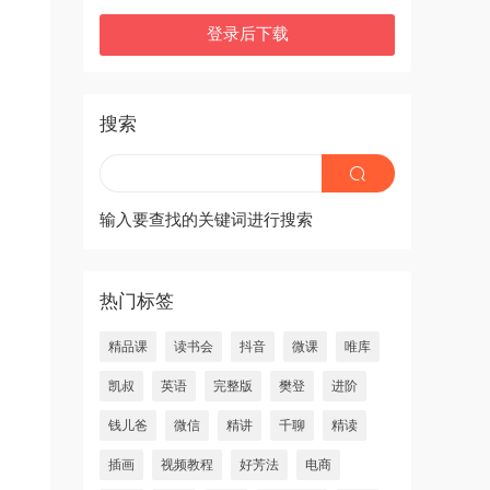
登录后下载
搜索
输入要查找的关键词进行搜索
热门标签
精品课
读书会
抖音
微课
唯库
凯叔
英语
完整版
樊登
进阶
钱儿爸
微信
精讲
千聊
精读
插画
视频教程
好芳法
电商