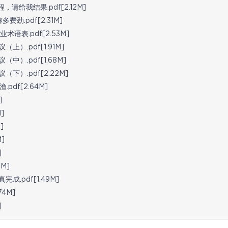
请给我结果.pdf[2.12M]
劲.pdf[2.31M]
表.pdf[2.53M]
.pdf[1.91M]
）.pdf[1.68M]
）.pdf[2.22M]
df[2.64M]
]
]
]
]
]
M]
.pdf[1.49M]
4M]
]