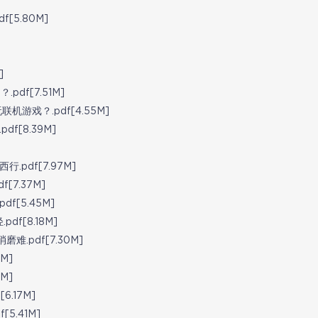
5.80M]
]
df[7.51M]
游戏？.pdf[4.55M]
f[8.39M]
]
pdf[7.97M]
7.37M]
f[5.45M]
f[8.18M]
.pdf[7.30M]
M]
M]
.17M]
5.41M]