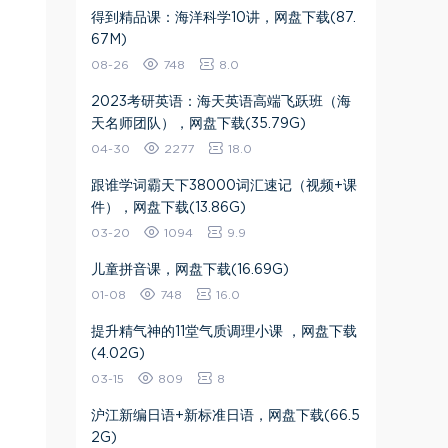
得到精品课：海洋科学10讲，网盘下载(87.
67M)
08-26
748
8.0
2023考研英语：海天英语高端飞跃班（海
天名师团队），网盘下载(35.79G)
04-30
2277
18.0
跟谁学词霸天下38000词汇速记（视频+课
件），网盘下载(13.86G)
03-20
1094
9.9
儿童拼音课，网盘下载(16.69G)
01-08
748
16.0
提升精气神的11堂气质调理小课 ，网盘下载
(4.02G)
03-15
809
8
沪江新编日语+新标准日语，网盘下载(66.5
2G)