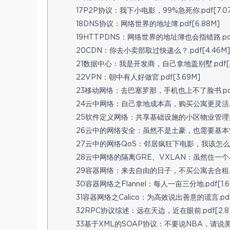
17P2P协议：我下小电影，99%急死你.pdf[7.0
18DNS协议：网络世界的地址簿.pdf[6.88M]
19HTTPDNS：网络世界的地址簿也会指错路.pdf[
20CDN：你去小卖部取过快递么？.pdf[4.46M]
21数据中心：我是开发商，自己拿地盖别墅.pdf[3
22VPN：朝中有人好做官.pdf[3.69M]
23移动网络：去巴塞罗那，手机也上不了脸书.pdf[
24云中网络：自己拿地成本高，购买公寓更灵活.pdf
25软件定义网络：共享基础设施的小区物业管理办法.p
26云中的网络安全：虽然不是土豪，也需要基本安全和
27云中的网络QoS：邻居疯狂下电影，我该怎么办？.
28云中网络的隔离GRE、VXLAN：虽然住一个小区
29容器网络：来去自由的日子，不买公寓去合租.pdf
30容器网络之Flannel：每人一亩三分地.pdf[1.6
31容器网络之Calico：为高效说出善意的谎言.pdf[
32RPC协议综述：远在天边，近在眼前.pdf[2.8
33基于XML的SOAP协议：不要说NBA，请说美国职