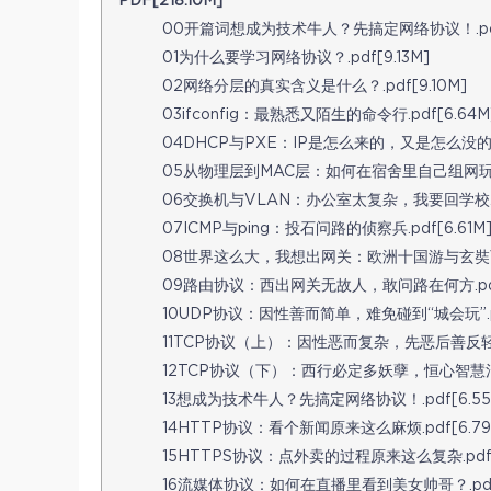
PDF[218.10M]
00开篇词想成为技术牛人？先搞定网络协议！.pdf[
01为什么要学习网络协议？.pdf[9.13M]
02网络分层的真实含义是什么？.pdf[9.10M]
03ifconfig：最熟悉又陌生的命令行.pdf[6.64M
04DHCP与PXE：IP是怎么来的，又是怎么没的？.p
05从物理层到MAC层：如何在宿舍里自己组网玩联机
06交换机与VLAN：办公室太复杂，我要回学校.pd
07ICMP与ping：投石问路的侦察兵.pdf[6.61M
08世界这么大，我想出网关：欧洲十国游与玄奘西行.
09路由协议：西出网关无故人，敢问路在何方.pdf[
10UDP协议：因性善而简单，难免碰到“城会玩”.pd
11TCP协议（上）：因性恶而复杂，先恶后善反轻.pd
12TCP协议（下）：西行必定多妖孽，恒心智慧消磨难
13想成为技术牛人？先搞定网络协议！.pdf[6.55
14HTTP协议：看个新闻原来这么麻烦.pdf[6.79
15HTTPS协议：点外卖的过程原来这么复杂.pdf[6
16流媒体协议：如何在直播里看到美女帅哥？.pdf[