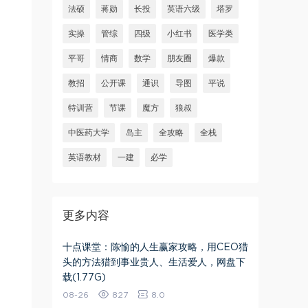
法硕
蒋勋
长投
英语六级
塔罗
实操
管综
四级
小红书
医学类
平哥
情商
数学
朋友圈
爆款
教招
公开课
通识
导图
平说
特训营
节课
魔方
狼叔
中医药大学
岛主
全攻略
全栈
英语教材
一建
必学
更多内容
十点课堂：陈愉的人生赢家攻略，用CEO猎
头的方法猎到事业贵人、生活爱人，网盘下
载(1.77G)
08-26
827
8.0