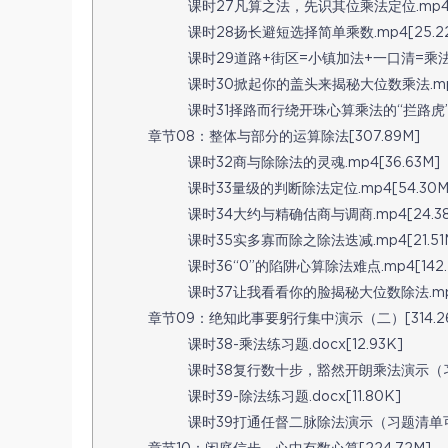
课时27凡算之法，先识其位乘法定位.mp4[3
课时28扬长避短选择简单乘数.mp4[25.2
课时29道路+街区=小镇加法+一口清=乘法.mp
课时30掀起你的盖头来揭秘大位数乘法.mp4[
课时31择路而行绕开珠心算乘法的“拦路虎”.m
章节08：整体与部分的运算除法[307.89M]
课时32商与除除法的灵魂.mp4[36.63M]
课时33量级的判断除法定位.mp4[54.30M
课时34大约与精确估商与调商.mp4[24.38
课时35实多寡而除之除法迭减.mp4[21.51
课时36“0”的陷阱心算除法难点.mp4[142.
课时37让我看看你的脸揭秘大位数除法.mp4[
章节09：绝知此事要躬行集中演示（二）[314.2
课时38-乘法练习题.docx[12.93K]
课时38复行数十步，豁然开朗乘法演示（习题
课时39-除法练习题.docx[11.80K]
课时39打通任督二脉除法演示（习题清单可下载