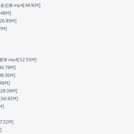
.mp4[48.16M]
48M]
.89M]
1M]
mp4[52.55M]
.78M]
.36M]
48M]
8.08M]
6.83M]
M]
.32M]
]