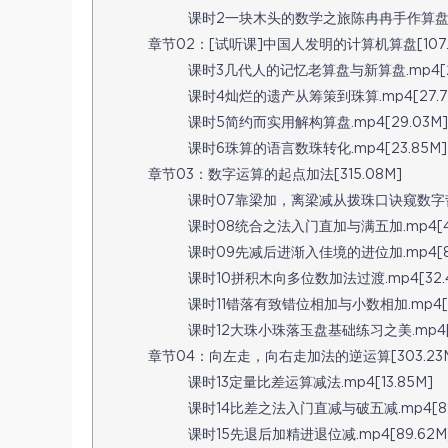
课时2一块木头的数学之旅陈冉冉手作算盘全记录
章节02：[试听课]中国人发明的计算机算盘[107.
课时3几代人的记忆老算盘与新算盘.mp4[26
课时4灿烂的遗产从筹策到珠算.mp4[27.7
课时5简约而实用解构算盘.mp4[29.03M]
课时6珠算的语言数珠转化.mp4[23.85M]
章节03：数字运算的起点加法[315.08M]
课时07靠梁加，离梁减从拨珠口诀窥数字哲学.
课时08统合之法入门直加与满五加.mp4[46
课时09先减后进渐入佳境的进位加.mp4[88
课时10拼积木向多位数加法过渡.mp4[32.
课时11错落有致错位相加与小数相加.mp4[2
课时12大珠小珠落玉盘基础练习之美.mp4[6
章节04：向左走，向右走加法的逆运算[303.23
课时13定量比差运算减法.mp4[13.85M]
课时14比差之法入门直减与破五减.mp4[87
课时15先退后加精进退位减.mp4[89.62M