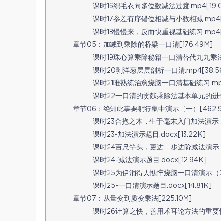
课时16织毛衣向多位数减法过渡.mp4[19.0
课时17参差有序错位相减与小数相减.mp4[1
课时18慢慢来，反而快重视基础练习.mp4[7
章节05：加减到乘除的桥梁一口清[176.49M]
课时19珠心算乘除秘籍一口清替代九九乘法表.m
课时20剥洋葱层层剖析一口清.mp4[38.5
课时21唯熟练治愈烧脑一口清基础练习.mp4[
课时22一口清的贡献乘除法基本单元的进化.m
章节06：绝知此事要躬行集中演示（一）[462.9
课时23合抱之木，生于毫末入门加法演示（习题
课时23-加法演示题目.docx[13.22K]
课时24百尺竿头，更进一步进阶减法演示（习题
课时24-减法演示题目.docx[12.94K]
课时25为伊消得人憔悴烧脑一口清演示（习题清
课时25-一口清演示题目.docx[14.81K]
章节07：从量变到质变乘法[225.10M]
课时26计算之快，善用术耳论方法的重要性.m