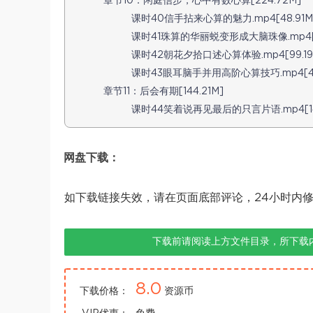
章节10：闲庭信步，心中有数心算[224.72M]
课时40信手拈来心算的魅力.mp4[48.91M
课时41珠算的华丽蜕变形成大脑珠像.mp4[2
课时42朝花夕拾口述心算体验.mp4[99.19
课时43眼耳脑手并用高阶心算技巧.mp4[47
章节11：后会有期[144.21M]
课时44笑着说再见最后的只言片语.mp4[144
网盘下载：
如下载链接失效，请在页面底部评论，24小时内
下载前请阅读上方文件目录，所下载
8.0
下载价格：
资源币