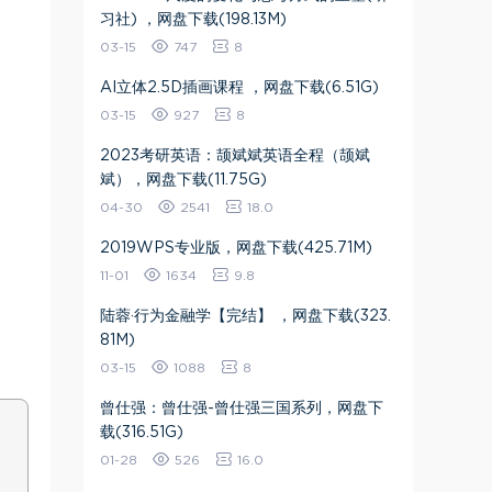
习社) ，网盘下载(198.13M)
03-15
747
8
AI立体2.5D插画课程 ，网盘下载(6.51G)
03-15
927
8
2023考研英语：颉斌斌英语全程（颉斌
斌），网盘下载(11.75G)
04-30
2541
18.0
2019WPS专业版，网盘下载(425.71M)
11-01
1634
9.8
陆蓉·行为金融学【完结】 ，网盘下载(323.
81M)
03-15
1088
8
曾仕强：曾仕强-曾仕强三国系列，网盘下
载(316.51G)
01-28
526
16.0