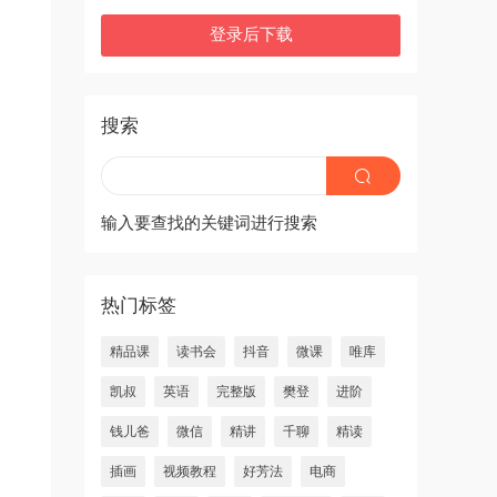
登录后下载
搜索
输入要查找的关键词进行搜索
热门标签
精品课
读书会
抖音
微课
唯库
凯叔
英语
完整版
樊登
进阶
钱儿爸
微信
精讲
千聊
精读
插画
视频教程
好芳法
电商