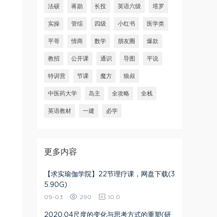
法硕
蒋勋
长投
英语六级
塔罗
实操
管综
四级
小红书
医学类
平哥
情商
数学
朋友圈
爆款
教招
公开课
通识
导图
平说
特训营
节课
魔方
狼叔
中医药大学
岛主
全攻略
全栈
英语教材
一建
必学
更多内容
【求实瑜伽学院】22节理疗课，网盘下载(3
5.90G)
09-03
290
10.0
2020.04尺度的变化与思考方式的重塑(研