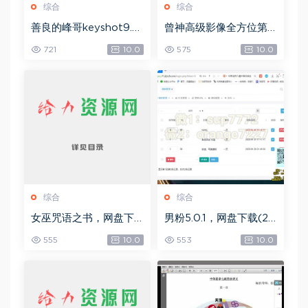
综合
综合
善良的峰哥keyshot9.0
曾神高级影像全方位第
自学宝典，网盘下载(2.3
四期，网盘下载(49.08
721
10.0
575
10.0
6G)
G)
综合
综合
女巫咒语之书，网盘下
男粉5.0.1，网盘下载(25
载(492.99K)
8.30M)
555
10.0
553
10.0