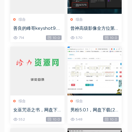
综合
综合
善良的峰哥keyshot9.0
曾神高级影像全方位第
自学宝典，网盘下载(2.3
四期，网盘下载(49.08
714
10.0
570
10.0
6G)
G)
综合
综合
女巫咒语之书，网盘下
男粉5.0.1，网盘下载(25
载(492.99K)
8.30M)
552
10.0
548
10.0