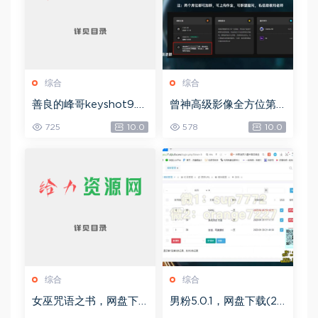
综合
综合
善良的峰哥keyshot9.0
曾神高级影像全方位第
自学宝典，网盘下载(2.3
四期，网盘下载(49.08
725
10.0
578
10.0
6G)
G)
综合
综合
女巫咒语之书，网盘下
男粉5.0.1，网盘下载(25
载(492.99K)
8.30M)