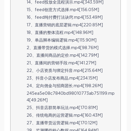
14、feed投放全流程演示.mp4[343.59M]
15、feed创意方式选择.mp4[156.05M]
16、feed纯付费打法诀窍.mp4[153.49M]
17、直播营销的底层逻辑.mp4[220.85M]
18、直播的整体流程.mp4[148.96M]
19、单品脚本编辑逻辑.mp4[115.90M]
2、直播带货的模式选择.mp4[98.76M]
20、直播间商品的定价.mp4[142.79M]
21、直播间的营销手段.mp4[141.27M]
22、小店资质与绑定抖音.mp4[215.64M]
23、抖音小店发布商品.mp4[234.15M]
24、定向佣金与招商团长.mp4[198.26M]
245ea5e08c7840bd98010773ab751199.mp
4[49.26M]
25、抖音店群简单玩法.mp4[170.81M]
26、传统电商的运营逻辑.mp4[160.43M]
27、直播带货运营逻辑.mp4[170.12M]
28、监测哪些核心数据.mp4[164.84M]