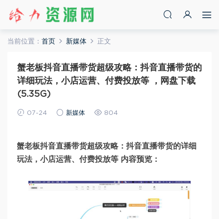
当前位置：
首页
新媒体
正文
蟹老板抖音直播带货超级攻略：抖音直播带货的
详细玩法，小店运营、付费投放等 ，网盘下载
(5.35G)
07-24
新媒体
804
蟹老板抖音直播带货超级攻略：抖音直播带货的详细
玩法，小店运营、付费投放等 内容预览：