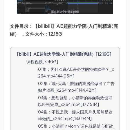
文件目录：【bilibili】AE超能力学院-入门到精通(完
结） ，文件大小：12.16G
【bilibili】AE超能力学院-入门到精通(完结）[12.16G]
课程视频[3.40G]
01集：为什么说AE是必学的特效软件？_x
264.mp4[44.05M]
02集：哦~买噶！懵懂的我居然做出了广告
贴片动画_x264.mp4[144.42M]
03集：想动就动，小清新的界面动效也可
以轻松完成_x264.mp4[177.51M]
04集：不愧是我，爆火国风片头居然是这
样做的_x264.mp4[133.94M]
05集：小清新？vlog？调色就是随心所欲_