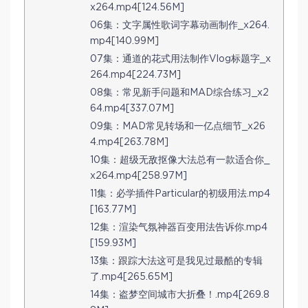
x264.mp4[124.56M]
06集：文字属性歌词字幕动画制作_x264.
mp4[140.99M]
07集：通道的花式用法制作Vlog标题字_x
264.mp4[224.73M]
08集：常见新手问题和MAD综合练习_x2
64.mp4[337.07M]
09集：MAD常见转场和一亿点细节_x26
4.mp4[263.78M]
10集：超级无敌抠像大法总有一款适合你_
x264.mp4[258.97M]
11集：必学插件Particular的初级用法.mp4
[163.77M]
12集：渲染气氛神器百变用法告诉你.mp4
[159.93M]
13集：跟踪大法这可是我见过最酷的专辑
了.mp4[265.65M]
14集：盗梦空间城市大折叠！.mp4[269.8