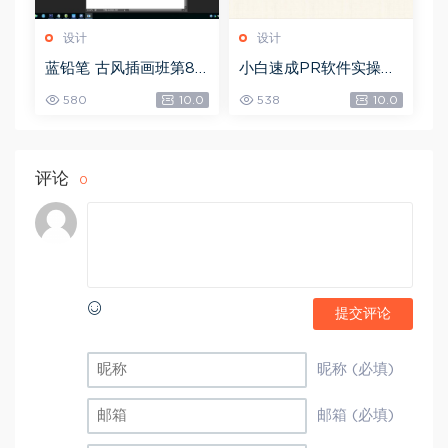
设计
设计
蓝铅笔 古风插画班第8
小白速成PR软件实操：
期，网盘下载(10.90G)
20节短视频赚钱课，教
580
10.0
538
10.0
你月入过万（完结），
网盘下载(5.68G)
评论
0
提交评论
昵称 (必填)
邮箱 (必填)