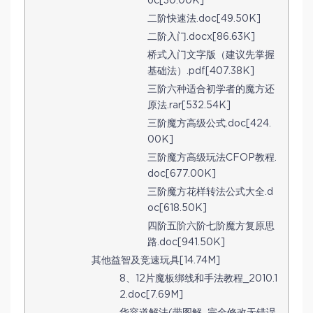
oc[30.00K]
二阶快速法.doc[49.50K]
二阶入门.docx[86.63K]
桥式入门文字版（建议先掌握
基础法）.pdf[407.38K]
三阶六种适合初学者的魔方还
原法.rar[532.54K]
三阶魔方高级公式.doc[424.
00K]
三阶魔方高级玩法CFOP教程.
doc[677.00K]
三阶魔方花样转法公式大全.d
oc[618.50K]
四阶五阶六阶七阶魔方复原思
路.doc[941.50K]
其他益智及竞速玩具[14.74M]
8、12片魔板绑线和手法教程_2010.1
2.doc[7.69M]
华容道解法(带图解_完全修改无错误