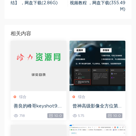
结】 ，网盘下载(2.86G)
视频教程 ，网盘下载(355.49
M)
相关内容
综合
综合
善良的峰哥keyshot9.0
曾神高级影像全方位第
自学宝典，网盘下载(2.3
四期，网盘下载(49.08
718
10.0
575
10.0
6G)
G)