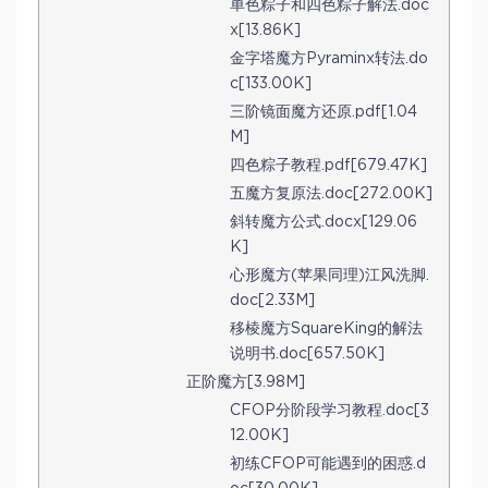
单色粽子和四色粽子解法.doc
x[13.86K]
金字塔魔方Pyraminx转法.do
c[133.00K]
三阶镜面魔方还原.pdf[1.04
M]
四色粽子教程.pdf[679.47K]
五魔方复原法.doc[272.00K]
斜转魔方公式.docx[129.06
K]
心形魔方(苹果同理)江风洗脚.
doc[2.33M]
移棱魔方SquareKing的解法
说明书.doc[657.50K]
正阶魔方[3.98M]
CFOP分阶段学习教程.doc[3
12.00K]
初练CFOP可能遇到的困惑.d