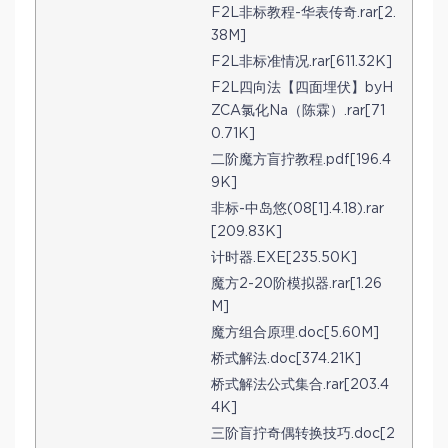
F2L非标教程-华表传奇.rar[2.
38M]
F2L非标准情况.rar[611.32K]
F2L四向法【四面埋伏】byH
ZCA氯化Na（陈霖）.rar[71
0.71K]
二阶魔方盲拧教程.pdf[196.4
9K]
非标-中岛悠(08[1].4.18).rar
[209.83K]
计时器.EXE[235.50K]
魔方2-20阶模拟器.rar[1.26
M]
魔方组合原理.doc[5.60M]
桥式解法.doc[374.21K]
桥式解法公式集合.rar[203.4
4K]
三阶盲拧奇偶转换技巧.doc[2