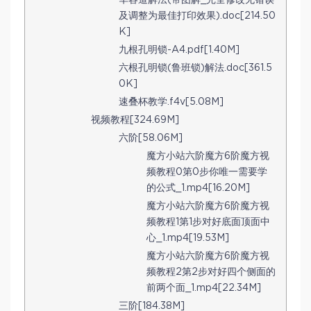
及调整为最佳打印效果).doc[214.50
K]
九根孔明锁-A4.pdf[1.40M]
六根孔明锁(鲁班锁)解法.doc[361.5
0K]
速叠杯教学.f4v[5.08M]
视频教程[324.69M]
六阶[58.06M]
魔方小站六阶魔方6阶魔方视
频教程0第0步你唯一需要学
的公式_1.mp4[16.20M]
魔方小站六阶魔方6阶魔方视
频教程1第1步对好底面顶面中
心_1.mp4[19.53M]
魔方小站六阶魔方6阶魔方视
频教程2第2步对好四个侧面的
前两个面_1.mp4[22.34M]
三阶[184.38M]