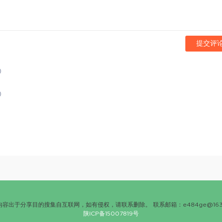
提交评
)
)
内容出于分享目的搜集自互联网，如有侵权，请联系删除。 联系邮箱：
e484ge@163
陕ICP备15007819号