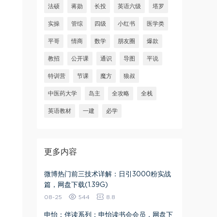
法硕
蒋勋
长投
英语六级
塔罗
实操
管综
四级
小红书
医学类
平哥
情商
数学
朋友圈
爆款
教招
公开课
通识
导图
平说
特训营
节课
魔方
狼叔
中医药大学
岛主
全攻略
全栈
英语教材
一建
必学
更多内容
微博热门前三技术详解：日引3000粉实战
篇​，网盘下载(1.39G)
08-25
544
8.8
申怡：伴读系列：申怡读书会会员，网盘下