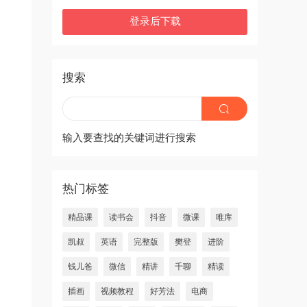
登录后下载
搜索
输入要查找的关键词进行搜索
热门标签
精品课
读书会
抖音
微课
唯库
凯叔
英语
完整版
樊登
进阶
钱儿爸
微信
精讲
千聊
精读
插画
视频教程
好芳法
电商