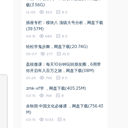
载(3.56G)
12-05
363
8.0
插座专栏：模块八 顶级大号分析，网盘下载
(39.57M)
09-15
689
8.0
轻松学鬼步舞，网盘下载(20.74G)
05-07
277
10.0
荔枝微课：每天10分钟玩转朋友圈，6周带
你开启年入百万之旅，网盘下载(08M)
01-29
796
8.0
zmk-xf学 ，网盘下载(405.25M)
03-15
768
8
余秋雨·中国文化必修课 ，网盘下载(756.43
M)
03-15
1033
8