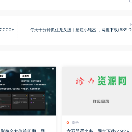
000+
每天十分钟抓住龙头股丨超短小纯杰 ，网盘下载(689.0
综合
级影像全方位第四期，网盘
女巫咒语之书，网盘下载(492.9