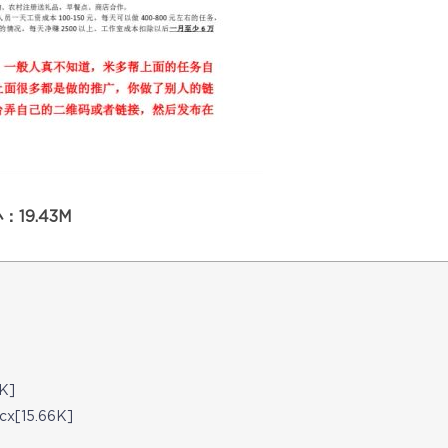
19.43M
K]
15.66K]