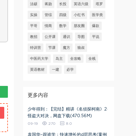
法硕
蒋勋
长投
英语六级
塔罗
实操
管综
四级
小红书
医学类
平哥
情商
数学
朋友圈
爆款
教招
公开课
通识
导图
平说
特训营
节课
魔方
狼叔
中医药大学
岛主
全攻略
全栈
英语教材
一建
必学
更多内容
少年得到：【完结】精讲《名侦探柯南》2·
怪盗大对决，网盘下载(470.56M)
09-19
270
8.0
袁国华–跟谁学：快速增长的d层思考(案例