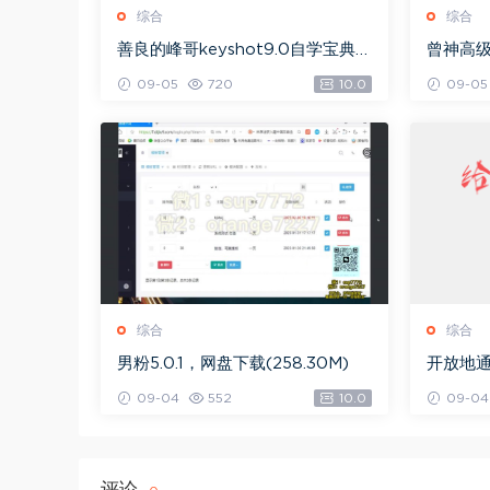
综合
综合
善良的峰哥keyshot9.0自学宝典，
曾神高
网盘下载(2.36G)
下载(49
09-05
720
10.0
09-05
综合
综合
男粉5.0.1，网盘下载(258.30M)
开放地通
09-04
552
10.0
09-04
评论