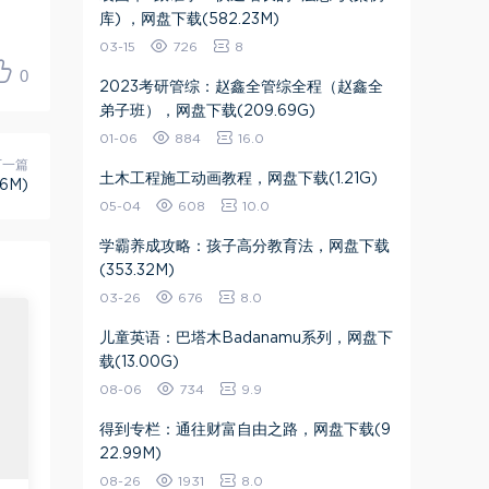
库) ，网盘下载(582.23M)
03-15
726
8
0
2023考研管综：赵鑫全管综全程（赵鑫全
弟子班），网盘下载(209.69G)
01-06
884
16.0
下一篇
土木工程施工动画教程，网盘下载(1.21G)
6M)
05-04
608
10.0
学霸养成攻略：孩子高分教育法，网盘下载
(353.32M)
03-26
676
8.0
儿童英语：巴塔木Badanamu系列，网盘下
载(13.00G)
08-06
734
9.9
得到专栏：通往财富自由之路，网盘下载(9
22.99M)
08-26
1931
8.0