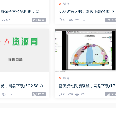
综合
级影像全方位第四期，网盘
女巫咒语之书，网盘下载(492.9
.08G)
K)
575
10.0
09-05
555
10.
综合
灵，网盘下载(502.58K)
蔡伏虎七政初级班，网盘下载(1.7
G)
569
10.0
08-29
325
10.