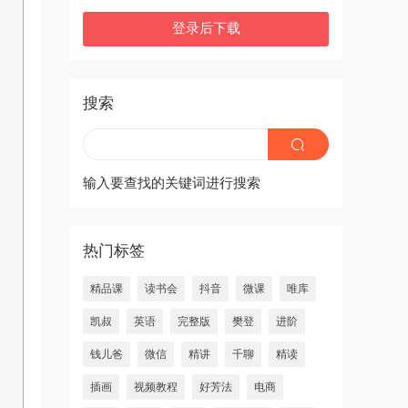
登录后下载
搜索
输入要查找的关键词进行搜索
热门标签
精品课
读书会
抖音
微课
唯库
凯叔
英语
完整版
樊登
进阶
钱儿爸
微信
精讲
千聊
精读
插画
视频教程
好芳法
电商