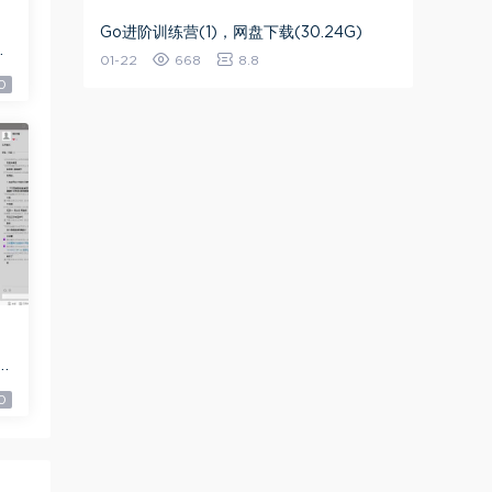
Go进阶训练营(1)，网盘下载(30.24G)
9
01-22
668
8.8
0
9
0