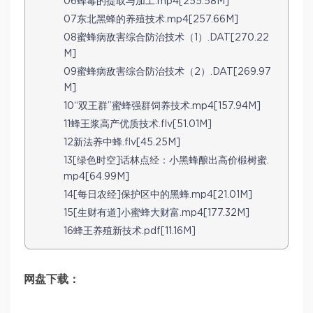
06蜂毒的提取与加工.mp4[255.58M]
07东北黑蜂的养殖技术.mp4[257.66M]
08蜜蜂病敌害综合防治技术（1）.DAT[270.22
M]
09蜜蜂病敌害综合防治技术（2）.DAT[269.97
M]
10“双王群”蜜蜂强群饲养技术.mp4[157.94M]
11蜂王浆高产优质技术.flv[51.01M]
12新法养中蜂.flv[45.25M]
13[绿色时空]话林点经：小黑蜂酿出高价椴树蜜.
mp4[64.99M]
14[每日农经]保护区中的黑蜂.mp4[21.01M]
15[生财有道]小蜜蜂大财富.mp4[177.32M]
16蜂王养殖新技术.pdf[11.16M]
网盘下载：