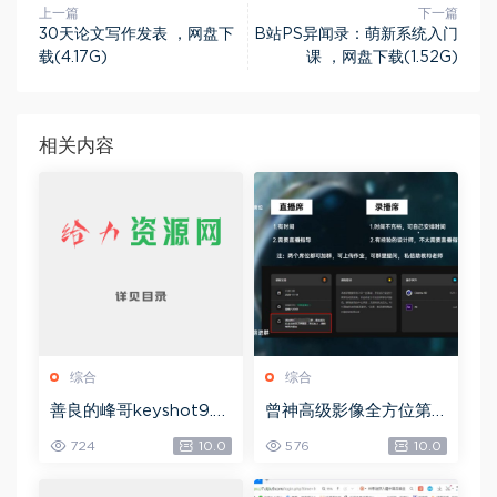
上一篇
下一篇
30天论文写作发表 ，网盘下
B站PS异闻录：萌新系统入门
载(4.17G)
课 ，网盘下载(1.52G)
相关内容
综合
综合
善良的峰哥keyshot9.0
曾神高级影像全方位第
自学宝典，网盘下载(2.3
四期，网盘下载(49.08
724
10.0
576
10.0
6G)
G)