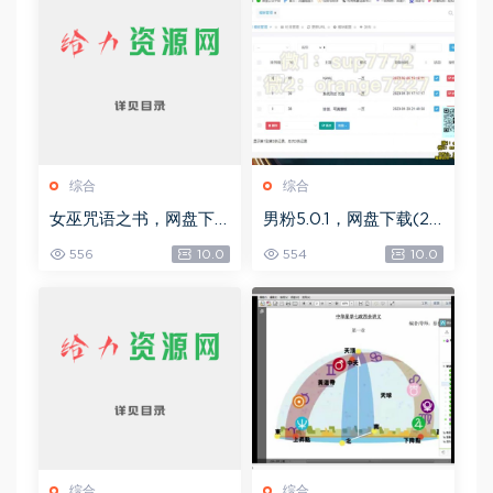
综合
综合
女巫咒语之书，网盘下
男粉5.0.1，网盘下载(25
载(492.99K)
8.30M)
556
10.0
554
10.0
综合
综合