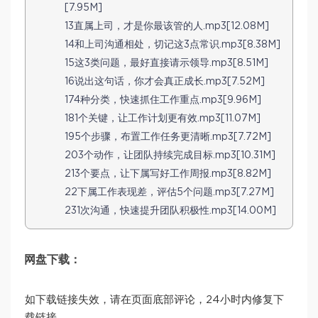
[7.95M]
13直属上司，才是你最该管的人.mp3[12.08M]
14和上司沟通相处，切记这3点常识.mp3[8.38M]
15这3类问题，最好直接请示领导.mp3[8.51M]
16说出这句话，你才会真正成长.mp3[7.52M]
174种分类，快速抓住工作重点.mp3[9.96M]
181个关键，让工作计划更有效.mp3[11.07M]
195个步骤，布置工作任务更清晰.mp3[7.72M]
203个动作，让团队持续完成目标.mp3[10.31M]
213个要点，让下属写好工作周报.mp3[8.82M]
22下属工作表现差，评估5个问题.mp3[7.27M]
231次沟通，快速提升团队积极性.mp3[14.00M]
网盘下载：
如下载链接失效，请在页面底部评论，24小时内修复下
载链接。