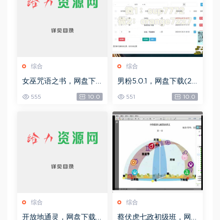
综合
综合
女巫咒语之书，网盘下
男粉5.0.1，网盘下载(25
载(492.99K)
8.30M)
555
10.0
551
10.0
综合
综合
开放地通灵，网盘下载
蔡伏虎七政初级班，网