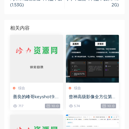
(1.53G)
2G)
相关内容
综合
综合
善良的峰哥keyshot9.0
曾神高级影像全方位第
自学宝典，网盘下载(2.3
四期，网盘下载(49.08
717
10.0
574
10.0
6G)
G)