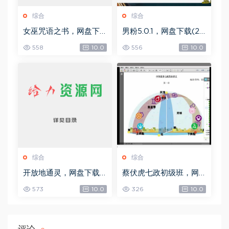
综合
综合
女巫咒语之书，网盘下
男粉5.0.1，网盘下载(25
载(492.99K)
8.30M)
558
10.0
556
10.0
综合
综合
开放地通灵，网盘下载
蔡伏虎七政初级班，网
(502.58K)
盘下载(1.79G)
573
10.0
326
10.0