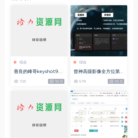
综合
综合
善良的峰哥keyshot9.0
曾神高级影像全方位第
自学宝典，网盘下载(2.3
四期，网盘下载(49.08
725
10.0
579
10.0
6G)
G)