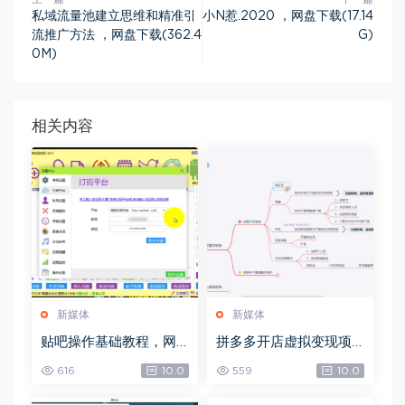
私域流量池建立思维和精准引
小N惹.2020 ，网盘下载(17.14
流推广方法 ，网盘下载(362.4
G)
0M)
相关内容
新媒体
新媒体
贴吧操作基础教程，网
拼多多开店虚拟变现项
盘下载(97.53G)
目，网盘下载(2.70G)
616
10.0
559
10.0