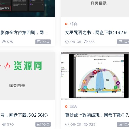
综合
级影像全方位第四期，网盘
女巫咒语之书，网盘下载(492.9
.08G)
K)
575
10.0
09-05
555
10.
综合
灵，网盘下载(502.58K)
蔡伏虎七政初级班，网盘下载(1.7
G)
570
10.0
08-29
325
10.