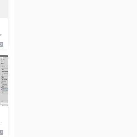
9
0
9
0