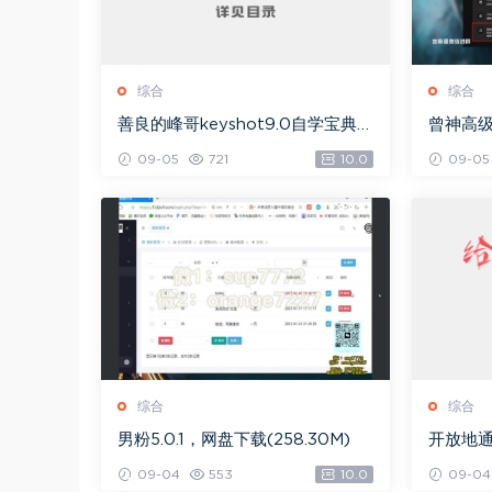
综合
综合
善良的峰哥keyshot9.0自学宝典，
曾神高
网盘下载(2.36G)
下载(49
09-05
721
10.0
09-05
综合
综合
男粉5.0.1，网盘下载(258.30M)
开放地通
09-04
553
10.0
09-04