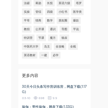
法硕
蒋勋
长投
英语六级
塔罗
实操
管综
四级
小红书
医学类
平哥
情商
数学
朋友圈
爆款
教招
公开课
通识
导图
平说
特训营
节课
魔方
狼叔
中医药大学
岛主
全攻略
全栈
英语教材
一建
必学
更多内容
30天今日头条写作营训练营，网盘下载(1.17
G)
03-10
698
9.9
瑜伽：男性瑜伽，网盘下载(1.33G)