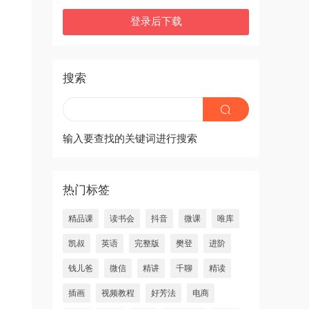
登录后下载
搜索
输入要查找的关键词进行搜索
热门标签
精品课
读书会
抖音
微课
唯库
凯叔
英语
完整版
樊登
进阶
钱儿爸
微信
精讲
千聊
精读
插画
视频教程
好芳法
电商