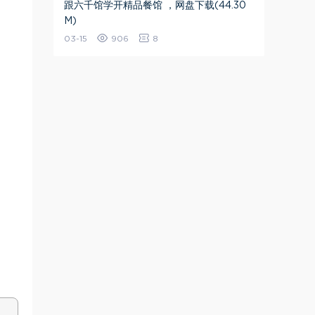
跟六千馆学开精品餐馆 ，网盘下载(44.30
M)
03-15
906
8