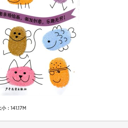
141.17M