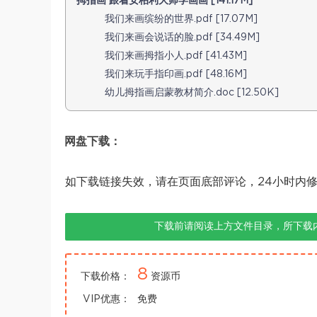
拇指画 跟着安柏利大师学画画 [141.17M]
我们来画缤纷的世界.pdf [17.07M]
我们来画会说话的脸.pdf [34.49M]
我们来画拇指小人.pdf [41.43M]
我们来玩手指印画.pdf [48.16M]
幼儿拇指画启蒙教材简介.doc [12.50K]
网盘下载：
如下载链接失效，请在页面底部评论，24小时内
下载前请阅读上方文件目录，所下载
8
下载价格：
资源币
VIP优惠：
免费