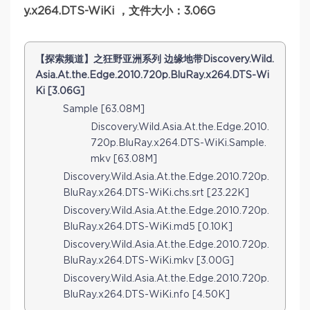
y.x264.DTS-WiKi ，文件大小：3.06G
【探索频道】之狂野亚洲系列 边缘地带Discovery.Wild.
Asia.At.the.Edge.2010.720p.BluRay.x264.DTS-Wi
Ki [3.06G]
Sample [63.08M]
Discovery.Wild.Asia.At.the.Edge.2010.
720p.BluRay.x264.DTS-WiKi.Sample.
mkv [63.08M]
Discovery.Wild.Asia.At.the.Edge.2010.720p.
BluRay.x264.DTS-WiKi.chs.srt [23.22K]
Discovery.Wild.Asia.At.the.Edge.2010.720p.
BluRay.x264.DTS-WiKi.md5 [0.10K]
Discovery.Wild.Asia.At.the.Edge.2010.720p.
BluRay.x264.DTS-WiKi.mkv [3.00G]
Discovery.Wild.Asia.At.the.Edge.2010.720p.
BluRay.x264.DTS-WiKi.nfo [4.50K]