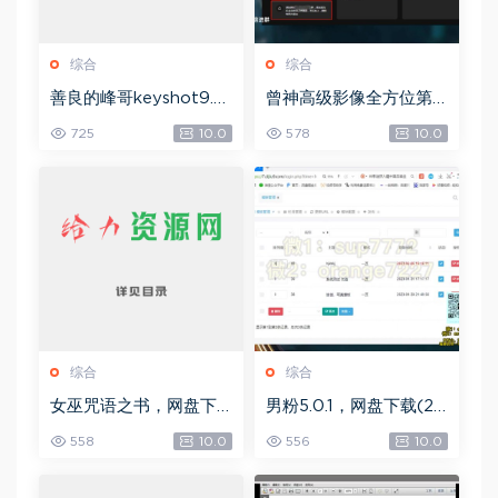
综合
综合
善良的峰哥keyshot9.0
曾神高级影像全方位第
自学宝典，网盘下载(2.3
四期，网盘下载(49.08
725
10.0
578
10.0
6G)
G)
综合
综合
女巫咒语之书，网盘下
男粉5.0.1，网盘下载(25
载(492.99K)
8.30M)
558
10.0
556
10.0