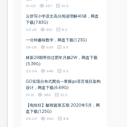
01-02
267
10.0
云舒写小学语文高分阅读理解40讲，网盘
下载(7.83G)
03-26
801
8.0
一分钟趣味数学，网盘下载(1.23G)
08-06
639
9.9
林新29期带​你过肥年月躺2W，网盘下载
(5.39G)
03-04
648
9.9
GO实现分布式爬虫—掌握go语言项目架构
设计，网盘下载(6.69G)
01-15
380
10.0
​【电绘狂】皺褶篇第五期 2020年5月​，网
盘下载(1.25G)
09-03
490
8.8