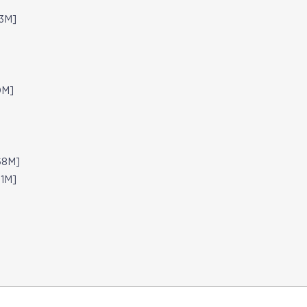
3M]
M]
68M]
1M]