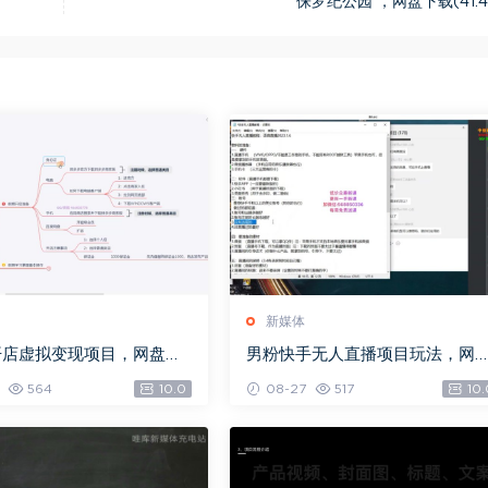
侏罗纪公园 ，网盘下载(41.4
新媒体
开店虚拟变现项目，网盘下
男粉快手无人直播项目玩法，网
G)
下载(361.65M)
564
10.0
08-27
517
10.