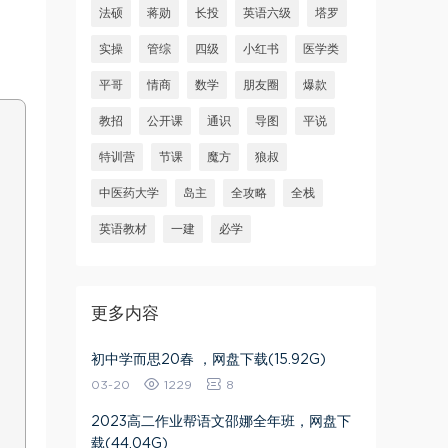
法硕
蒋勋
长投
英语六级
塔罗
实操
管综
四级
小红书
医学类
平哥
情商
数学
朋友圈
爆款
教招
公开课
通识
导图
平说
特训营
节课
魔方
狼叔
中医药大学
岛主
全攻略
全栈
英语教材
一建
必学
更多内容
初中学而思20春 ，网盘下载(15.92G)
03-20
1229
8
2023高二作业帮语文邵娜全年班，网盘下
载(44.04G)