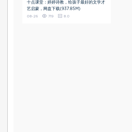
十点课堂：婷婷诗教，给孩子最好的文学才
艺启蒙，网盘下载(937.85M)
08-26
719
8.0