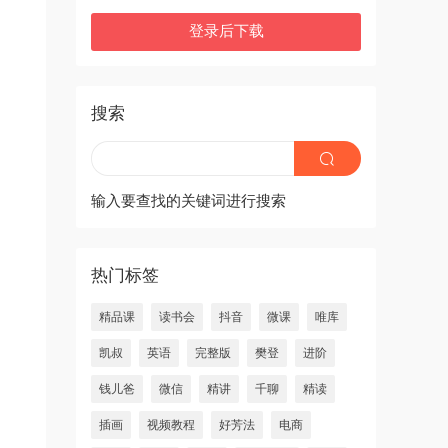
登录后下载
搜索
输入要查找的关键词进行搜索
热门标签
精品课
读书会
抖音
微课
唯库
凯叔
英语
完整版
樊登
进阶
钱儿爸
微信
精讲
千聊
精读
插画
视频教程
好芳法
电商