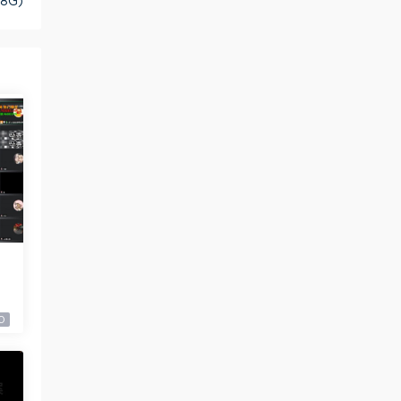
8G)
盘
0