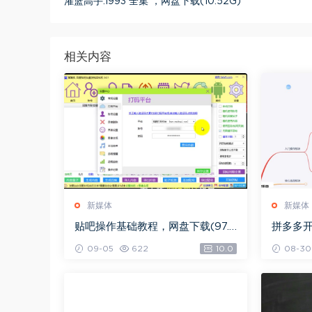
灌篮高手.1993 全集 ，网盘下载(10.52G)
相关内容
新媒体
新媒体
贴吧操作基础教程，网盘下载(97.5
拼多多
3G)
载(2.70
09-05
622
10.0
08-30