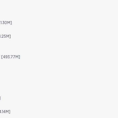
30M]
25M]
93.77M]
]
14M]