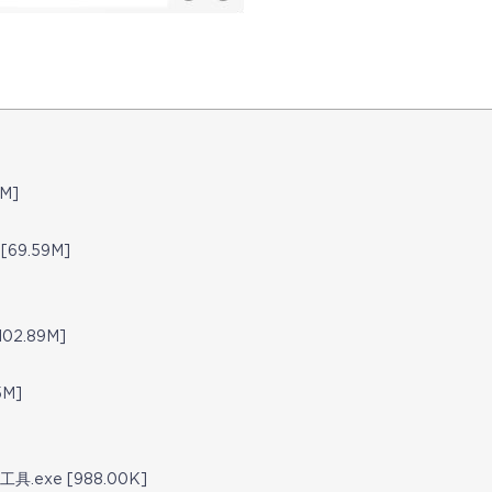
M]
9.59M]
2.89M]
M]
exe [988.00K]