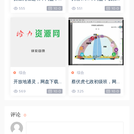
载(492.99K)
8.30M)
555
10.0
551
10.0
综合
综合
开放地通灵，网盘下载
蔡伏虎七政初级班，网
(502.58K)
盘下载(1.79G)
569
10.0
325
10.0
评论
0