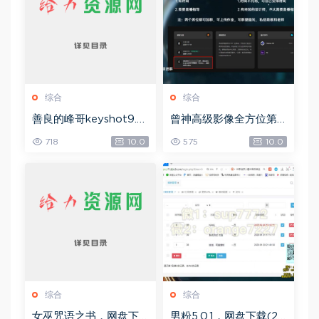
综合
综合
善良的峰哥keyshot9.0
曾神高级影像全方位第
自学宝典，网盘下载(2.3
四期，网盘下载(49.08
718
10.0
575
10.0
6G)
G)
综合
综合
女巫咒语之书，网盘下
男粉5.0.1，网盘下载(25