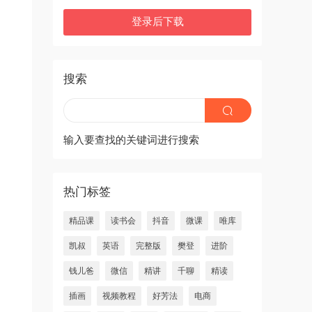
登录后下载
搜索
输入要查找的关键词进行搜索
热门标签
精品课
读书会
抖音
微课
唯库
凯叔
英语
完整版
樊登
进阶
钱儿爸
微信
精讲
千聊
精读
插画
视频教程
好芳法
电商