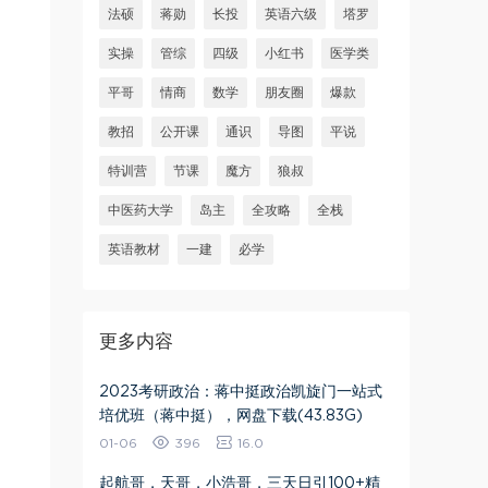
法硕
蒋勋
长投
英语六级
塔罗
实操
管综
四级
小红书
医学类
平哥
情商
数学
朋友圈
爆款
教招
公开课
通识
导图
平说
特训营
节课
魔方
狼叔
中医药大学
岛主
全攻略
全栈
英语教材
一建
必学
更多内容
2023考研政治：蒋中挺政治凯旋门一站式
培优班（蒋中挺），网盘下载(43.83G)
01-06
396
16.0
​起航哥，天哥，小浩哥，三天日引100+精