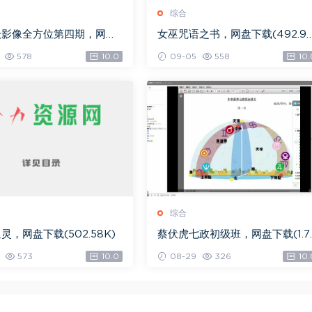
综合
级影像全方位第四期，网盘
女巫咒语之书，网盘下载(492.9
.08G)
K)
578
10.0
09-05
558
10.
综合
灵，网盘下载(502.58K)
蔡伏虎七政初级班，网盘下载(1.7
G)
573
10.0
08-29
326
10.