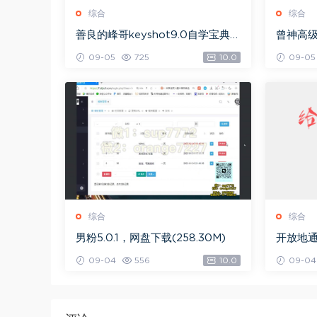
综合
综合
善良的峰哥keyshot9.0自学宝典，
曾神高
网盘下载(2.36G)
下载(49
09-05
725
10.0
09-05
综合
综合
男粉5.0.1，网盘下载(258.30M)
开放地通
09-04
556
10.0
09-04