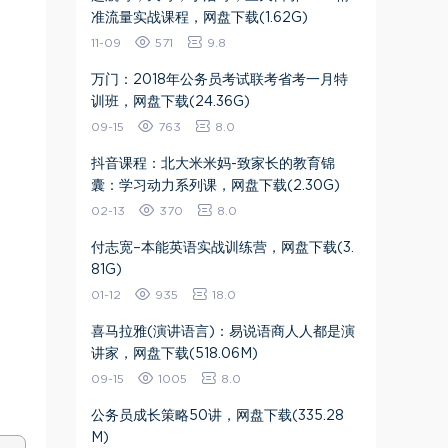
准流量实战课程​，网盘下载(1.62G)
11-09
571
9.8
万门：2018年公务员考试联考省考一月特
训班，网盘下载(24.36G)
09-15
763
8.0
抖音课程：北大米米妈-致家长的教育锦
囊：学习动力系列课，网盘下载(2.30G)
02-13
370
8.0
付志宽–本能英语实战训练营，网盘下载(3.
81G)
01-12
935
18.0
喜马拉雅(演讲语言)：易说语商人人都是演
讲家，网盘下载(518.06M)
09-15
1005
8.0
公务员成长策略50讲，网盘下载(335.28
M)