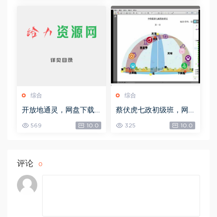
综合
综合
开放地通灵，网盘下载
蔡伏虎七政初级班，网
(502.58K)
盘下载(1.79G)
569
10.0
325
10.0
评论
0