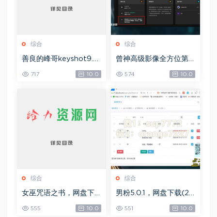
综合
综合
善良的峰哥keyshot9.0
曾神高级影像全方位第
自学宝典，网盘下载(2.3
四期，网盘下载(49.08
717
10.0
574
10.0
6G)
G)
综合
综合
女巫咒语之书，网盘下
男粉5.0.1，网盘下载(25
载(492.99K)
8.30M)
555
10.0
551
10.0