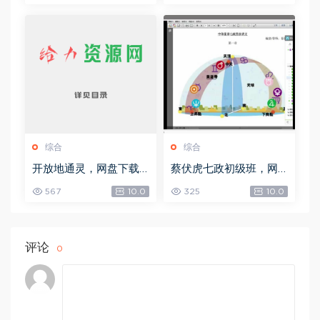
综合
综合
开放地通灵，网盘下载
蔡伏虎七政初级班，网
(502.58K)
盘下载(1.79G)
567
10.0
325
10.0
评论
0