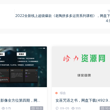
2022全新线上超级爆款《老陶拼多多运营系列课程》，网盘下
4.
综合
级影像全方位第四期，网盘
女巫咒语之书，网盘下载(492.9
.08G)
K)
575
10.0
09-05
555
10.