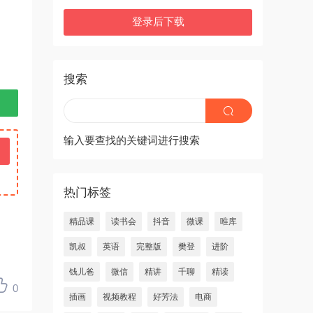
登录后下载
搜索
输入要查找的关键词进行搜索
热门标签
精品课
读书会
抖音
微课
唯库
凯叔
英语
完整版
樊登
进阶
钱儿爸
微信
精讲
千聊
精读
0
插画
视频教程
好芳法
电商