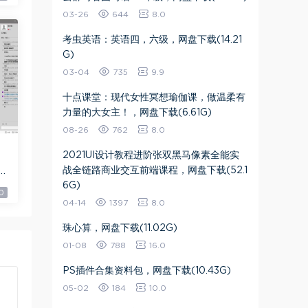
03-26
644
8.0
考虫英语：英语四，六级，网盘下载(14.21
G)
03-04
735
9.9
十点课堂：现代女性冥想瑜伽课，做温柔有
力量的大女主！，网盘下载(6.61G)
08-26
762
8.0
2021UI设计教程进阶张双黑马像素全能实
9
战全链路商业交互前端课程，网盘下载(52.1
6G)
0
04-14
1397
8.0
珠心算，网盘下载(11.02G)
01-08
788
16.0
PS插件合集资料包，网盘下载(10.43G)
05-02
184
10.0