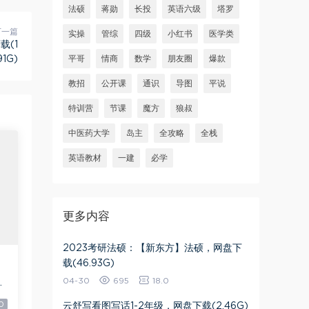
法硕
蒋勋
长投
英语六级
塔罗
下一篇
实操
管综
四级
小红书
医学类
载(1
91G)
平哥
情商
数学
朋友圈
爆款
教招
公开课
通识
导图
平说
特训营
节课
魔方
狼叔
中医药大学
岛主
全攻略
全栈
英语教材
一建
必学
更多内容
2023考研法硕：【新东方】法硕，网盘下
载(46.93G)
04-30
695
18.0
9
0
云舒写看图写话1-2年级，网盘下载(2.46G)