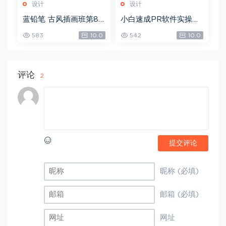
设计
设计
蓝铅笔 古风插画班第8
小白速成PR软件实操：
期，网盘下载(10.90G)
20节短视频赚钱课，教
583
10.0
542
10.0
你月入过万（完结），
网盘下载(5.68G)
评论
2
提交评论
昵称 (必填)
邮箱 (必填)
网址