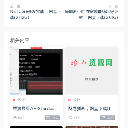
上一篇
下一篇
NETCore开发实战 ，网盘下
每周两小时 在家就能练出好身
载(21.12G)
材 ，网盘下载(2.61G)
相关内容
设计
设计
罡渡晨星AE-Stardust
酥卷插画，网盘下载(15.
星尘粒子教程教学,共22
84G)
532
10.0
535
10.0
8节全套AE综合基础，
网盘下载(172.73G)