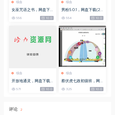
综合
综合
女巫咒语之书，网盘下
男粉5.0.1，网盘下载(25
载(492.99K)
8.30M)
556
10.0
554
10.0
综合
综合
开放地通灵，网盘下载
蔡伏虎七政初级班，网
(502.58K)
盘下载(1.79G)
571
10.0
325
10.0
评论
2