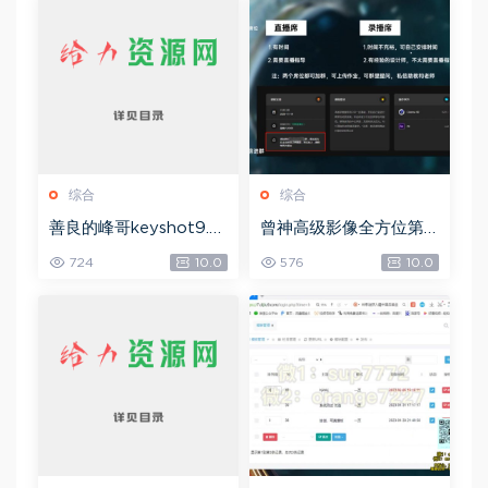
综合
综合
善良的峰哥keyshot9.0
曾神高级影像全方位第
自学宝典，网盘下载(2.3
四期，网盘下载(49.08
724
10.0
576
10.0
6G)
G)