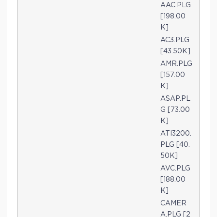
AAC.PLG
[198.00
K]
AC3.PLG
[43.50K]
AMR.PLG
[157.00
K]
ASAP.PL
G [73.00
K]
ATI3200.
PLG [40.
50K]
AVC.PLG
[188.00
K]
CAMER
A.PLG [2