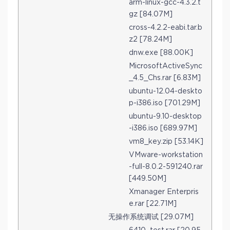
arm-linux-gcc-4.3.2.t
gz [84.07M]
cross-4.2.2-eabi.tar.b
z2 [78.24M]
dnw.exe [88.00K]
MicrosoftActiveSync
_4.5_Chs.rar [6.83M]
ubuntu-12.04-deskto
p-i386.iso [701.29M]
ubuntu-9.10-desktop
-i386.iso [689.97M]
vm8_key.zip [53.14K]
VMware-workstation
-full-8.0.2-591240.rar
[449.50M]
Xmanager Enterpris
e.rar [22.71M]
无操作系统调试 [29.07M]