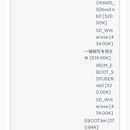
OK6410_
SDboot.n
b0 [520.
00K]
SD_Writ
er.exe [4
54.00K]
一键烧写专用文
件 [974.00K]
IROM_E
BOOT_S
DFUSER.
nb0 [52
0.00K]
SD_Writ
er.exe [4
54.00K]
EBOOT.bin [37
0.84K]