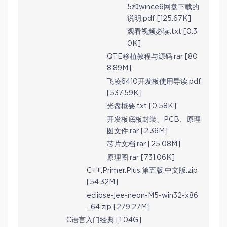
5和wince6网盘下载的
说明.pdf [125.67K]
观看视频必读.txt [0.3
0K]
QTE移植教程与源码.rar [80
8.89M]
飞凌6410开发板使用导读.pdf
[537.59K]
光盘概要.txt [0.58K]
开发板底板封装、PCB、原理
图文件.rar [2.36M]
芯片文档.rar [25.08M]
原理图.rar [731.06K]
C++.Primer.Plus.第五版.中文版.zip
[54.32M]
eclipse-jee-neon-M5-win32-x86
_64.zip [279.27M]
C语言入门经典 [1.04G]