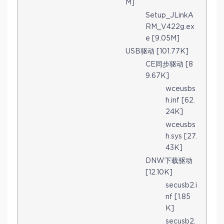
M]
Setup_JLinkA
RM_V422g.ex
e [9.05M]
USB驱动 [101.77K]
CE同步驱动 [8
9.67K]
wceusbs
h.inf [62.
24K]
wceusbs
h.sys [27.
43K]
DNW下载驱动
[12.10K]
secusb2.i
nf [1.85
K]
secusb2.