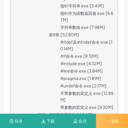
指针字符串.exe [3.41M]
指针作为函数返回值.exe [6.6
7M]
字符串数组.exe [7.98M]
第9章 [52.80M]
#ifdef及#ifndef命令.exe [1
0.14M]
#if命令.exe [8.33M]
#include.exe [4.32M]
#line命令.exe [3.84M]
#pragma.exe [1.81M]
#undef命令.exe [2.17M]
不带参数的宏定义.exe [12.89
M]
带参数的宏定义.exe [9.30M]
翁恺—C语言程序设计 [4.24G]
目录
下载
会员
顶部
1.1 计算机和编程语言 [137.34M]