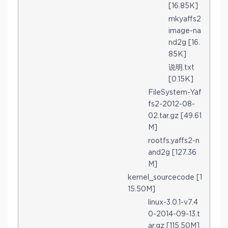
[16.85K]
mkyaffs2
image-na
nd2g [16.
85K]
说明.txt
[0.15K]
FileSystem-Yaf
fs2-2012-08-
02.tar.gz [49.61
M]
rootfs.yaffs2-n
and2g [127.36
M]
kernel_sourcecode [1
15.50M]
linux-3.0.1-v7.4
0-2014-09-13.t
ar.gz [115.50M]