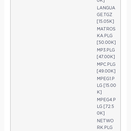
0K]
LANGUA
GE.TGZ
[15.05K]
MATROS
KA.PLG
[50.00K]
MP3.PLG
[47.00K]
MPC.PLG
[49.00K]
MPEG1.P
LG [15.00
K]
MPEG4.P
LG [72.5
0K]
NETWO
RK.PLG