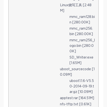
Linux烧写工具 [2.48
M]
mmc_ram128.bi
n [280.00K]
mmc_ram256.
bin [280.00K]
mmc_ram256_l
ogo.bin [280.0
0K]
SD_Writer.exe
[1.65M]
uboot_sourcecode [1
0.09M]
uboot1.1.6-V5.5
0-2014-09-19.t
ar.gz [10.09M]
apptest.rar [164.51M]
nfs-tftp.txt [0.61K]