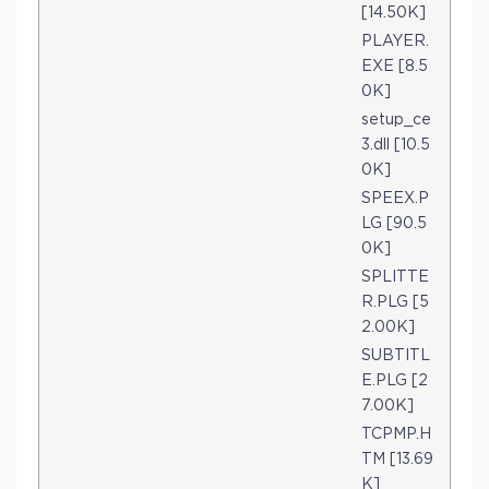
[14.50K]
PLAYER.
EXE [8.5
0K]
setup_ce
3.dll [10.5
0K]
SPEEX.P
LG [90.5
0K]
SPLITTE
R.PLG [5
2.00K]
SUBTITL
E.PLG [2
7.00K]
TCPMP.H
TM [13.69
K]