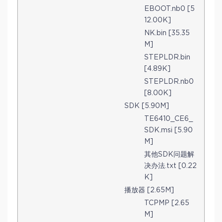
EBOOT.nb0 [5
12.00K]
NK.bin [35.35
M]
STEPLDR.bin
[4.89K]
STEPLDR.nb0
[8.00K]
SDK [5.90M]
TE6410_CE6_
SDK.msi [5.90
M]
其他SDK问题解
决办法.txt [0.22
K]
播放器 [2.65M]
TCPMP [2.65
M]