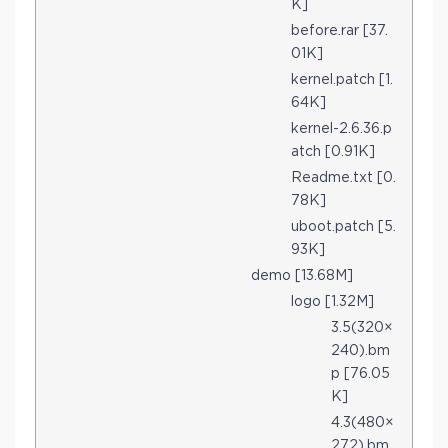
K]
before.rar [37.
01K]
kernel.patch [1.
64K]
kernel-2.6.36.p
atch [0.91K]
Readme.txt [0.
78K]
uboot.patch [5.
93K]
demo [13.68M]
logo [1.32M]
3.5(320×
240).bm
p [76.05
K]
4.3(480×
272).bm