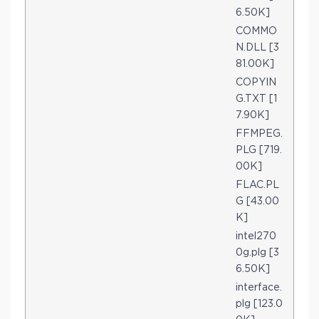
6.50K]
COMMO
N.DLL [3
81.00K]
COPYIN
G.TXT [1
7.90K]
FFMPEG.
PLG [719.
00K]
FLAC.PL
G [43.00
K]
intel270
0g.plg [3
6.50K]
interface.
plg [123.0