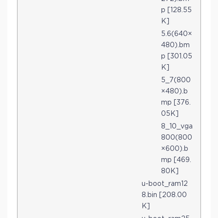
p [128.55
K]
5.6(640×
480).bm
p [301.05
K]
5_7(800
×480).b
mp [376.
05K]
8_10_vga
800(800
×600).b
mp [469.
80K]
u-boot_ram12
8.bin [208.00
K]