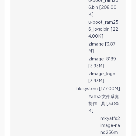
u-boot_ram25
6.bin [208.00
K]
u-boot_ram25
6_logo.bin [22
4.00K]
zImage [3.87
M]
zImage_8189
[3.93M]
zImage_logo
[3.93M]
filesystem [177.00M]
Yaffs2文件系统
制作工具 [33.85
K]
mkyaffs2
image-na
nd256m