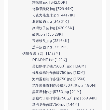
糯米糍.jpg [342.00K]
奇异果酸奶.jpg [329.44K]
巧克力燕麦球.jpg [441.71K]
桑果酸奶.jpg [343.21K]
爽滑饺子皮.jpg [420.96K]
酸奶.jpg [355.28K]
玉米馒头.jpg [351.64K]
芝麻汤圆.jpg [335.19K]
烤箱食谱（2） [17.33M]
README.txt [1.29K]
蛋挞制作步骤750无印.jpg [1.66M]
蜂巢蛋糕制作步骤750.jpg [1.10M]
海绵蛋糕制作步骤750.jpg [1.35M]
花生酱曲奇制作步骤750无印.jpg [1.80M]
姜饼屋制作步骤750.jpg [2.11M]
焦糖布丁制作步骤750无印.jpg [338.94K]
马卡龙作步骤750.jpg [1.44M]