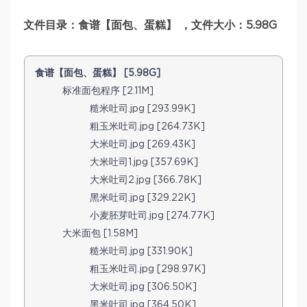
文件目录：食谱【面包、蛋糕】 ，文件大小：5.98G
食谱【面包、蛋糕】 [5.98G]
标准面包程序 [2.11M]
糙米吐司.jpg [293.99K]
粗玉米吐司.jpg [264.73K]
大米吐司.jpg [269.43K]
大米吐司1.jpg [357.69K]
大米吐司2.jpg [366.78K]
黑米吐司.jpg [329.22K]
小麦胚芽吐司.jpg [274.77K]
大米面包 [1.58M]
糙米吐司.jpg [331.90K]
粗玉米吐司.jpg [298.97K]
大米吐司.jpg [306.50K]
黑米吐司.jpg [364.50K]