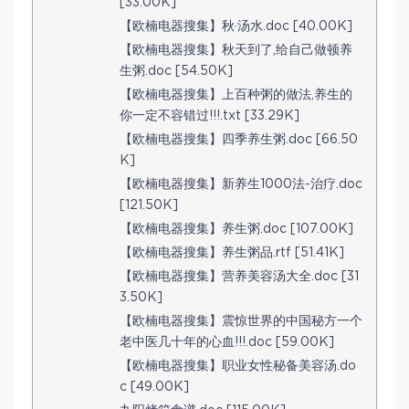
[33.00K]
【欧楠电器搜集】秋·汤水.doc [40.00K]
【欧楠电器搜集】秋天到了,给自己做顿养
生粥.doc [54.50K]
【欧楠电器搜集】上百种粥的做法,养生的
你一定不容错过!!!.txt [33.29K]
【欧楠电器搜集】四季养生粥.doc [66.50
K]
【欧楠电器搜集】新养生1000法-治疗.doc
[121.50K]
【欧楠电器搜集】养生粥.doc [107.00K]
【欧楠电器搜集】养生粥品.rtf [51.41K]
【欧楠电器搜集】营养美容汤大全.doc [31
3.50K]
【欧楠电器搜集】震惊世界的中国秘方一个
老中医几十年的心血!!!.doc [59.00K]
【欧楠电器搜集】职业女性秘备美容汤.do
c [49.00K]