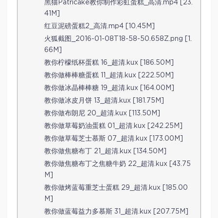
黑猫Patricake教你制作彩虹蛋糕_高清.mp4 [23.
41M]
红豆泥磅蛋糕2_高清.mp4 [10.45M]
火狐截图_2016-01-08T18-58-50.658Z.png [1.
66M]
教你柠檬纸杯蛋糕 16_超清.kux [186.50M]
教你做棒棒糖蛋糕 11_超清.kux [222.50M]
教你做冰晶棒棒糖 19_超清.kux [164.00M]
教你做冰皮月饼 13_超清.kux [181.75M]
教你做布朗尼 20_超清.kux [113.50M]
教你做草莓奶油蛋糕 01_超清.kux [242.25M]
教你做草莓芝士慕斯 07_超清.kux [173.00M]
教你做焦糖布丁 21_超清.kux [134.50M]
教你做焦糖布丁之焦糖牛奶 22_超清.kux [43.75
M]
教你做烤蓝莓重芝士蛋糕 29_超清.kux [185.00
M]
教你做蓝莓益力多慕斯 31_超清.kux [207.75M]