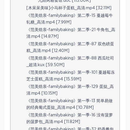
九阳烤箱食谱.doc [115.00K]
[木呆呆美味]小马杯子蛋糕_高清.mp4 [32.11M]
《范美焙亲-familybaking》第二季-15 蔓越莓牛
轧糖_高清.mp4 [7.99M]
《范美焙亲-familybaking》第二季-21 牛角包_高
清.mp4 [14.87M]
《范美焙亲-familybaking》第二季-87 双色磅蛋
糕_高清.mp4 [12.40M]
《范美焙亲-familybaking》第二季-88 西瓜吐司
_超清.kux [59.50M]
《范美焙亲-familybaking》第一季-101 蔓越莓冻
芝士蛋糕_高清.mp4 [15.59M]
《范美焙亲-familybaking》第一季-129 蛋挞_高
清.mp4 [10.15M]
《范美焙亲-familybaking》第一季-13 简单易做
的经典葡式蛋挞_高清.mp4 [10.78M]
《范美焙亲-familybaking》第一季-16 没有菠萝
的菠萝包_高清.mp4 [11.82M]
《范美焙亲-familybaking》第一季-32 奶香餐包