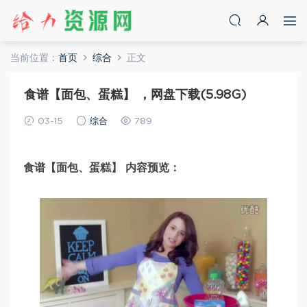
当前位置：
首页
综合
正文
食谱【面包、蛋糕】 ，网盘下载(5.98G)
03-15
综合
789
食谱【面包、蛋糕】 内容预览：