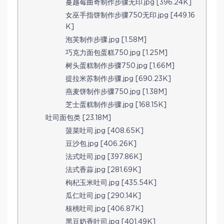
蔓越莓曲奇制作步骤无印.jpg [396.24K]
女巫手指饼制作步骤750无印.jpg [449.16
K]
泡芙制作步骤.jpg [1.58M]
巧克力面包蛋糕750.jpg [1.25M]
树头蛋糕制作步骤750.jpg [1.66M]
提拉米苏制作步骤.jpg [690.23K]
燕麦饼制作步骤750.jpg [1.38M]
芝士蛋糕制作步骤.jpg [168.15K]
吐司面包类 [23.18M]
菠菜吐司.jpg [408.65K]
豆沙包.jpg [406.26K]
法式吐司.jpg [397.86K]
法式香蒜.jpg [281.69K]
枸杞玉米吐司.jpg [435.54K]
瓜仁吐司.jpg [290.14K]
核桃吐司.jpg [406.87K]
黑豆奶香吐司.jpg [401.49K]