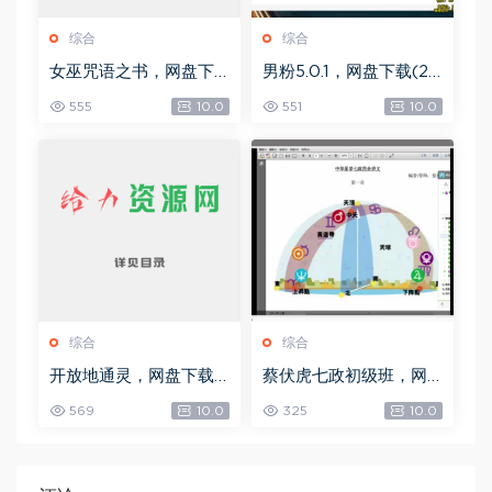
综合
综合
女巫咒语之书，网盘下
男粉5.0.1，网盘下载(25
载(492.99K)
8.30M)
555
10.0
551
10.0
综合
综合
开放地通灵，网盘下载
蔡伏虎七政初级班，网
(502.58K)
盘下载(1.79G)
569
10.0
325
10.0