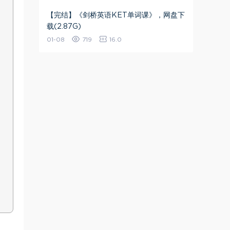
【完结】《剑桥英语KET单词课》，网盘下
载(2.87G)
01-08
719
16.0