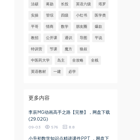
法硕
蒋勋
长投
英语六级
塔罗
实操
管综
四级
小红书
医学类
平哥
情商
数学
朋友圈
爆款
教招
公开课
通识
导图
平说
特训营
节课
魔方
狼叔
中医药大学
岛主
全攻略
全栈
英语教材
一建
必学
更多内容
​李辰MG动画高手之路【完整】​，网盘下载
(29.02G)
09-03
576
8.8
小升初数学知识点精讲课件PPT ，网盘下