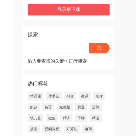
登录后下载
搜索
输入要查找的关键词进行搜索
热门标签
精品课
读书会
抖音
微课
唯库
凯叔
英语
完整版
樊登
进阶
钱儿爸
微信
精讲
千聊
精读
插画
视频教程
好芳法
电商