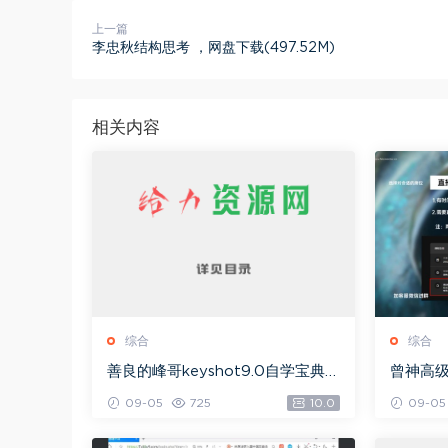
上一篇
李忠秋结构思考 ，网盘下载(497.52M)
相关内容
综合
综合
善良的峰哥keyshot9.0自学宝典，
曾神高
网盘下载(2.36G)
下载(49
09-05
725
10.0
09-05