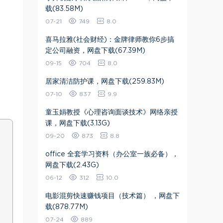
载(83.58M)
07-21
749
8.0
喜马拉雅(社会财经)：金牌律师教你6步搞
定公司融资，网盘下载(67.39M)
09-15
704
8.0
居家清洁防护课，网盘下载(259.83M)
07-10
837
9.9
​童玉娟教授《心理咨询面谈技术》网络亲授
课​，网盘下载(3.13G)
09-20
873
8.8
office 全套学习资料（办公室一族必备），
网盘下载(2.43G)
06-12
312
10.0
电影混剪快速赚钱项目（技术篇） ，网盘下
载(878.77M)
07-24
889