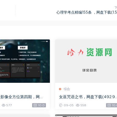
心理学考点精编155条 ，网盘下载(1.5
综合
级影像全方位第四期，网盘
女巫咒语之书，网盘下载(492.9
.08G)
K)
577
10.0
09-05
558
10.