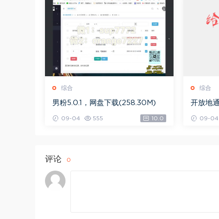
综合
综合
男粉5.0.1，网盘下载(258.30M)
开放地通
09-04
555
10.0
09-04
评论
0