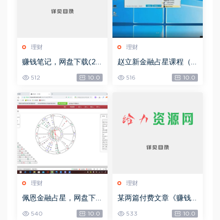
理财
理财
赚钱笔记，网盘下载(22.
赵立新金融占星课程（2
38M)
017年度），网盘下载(4
512
10.0
516
10.0
9.14G)
理财
理财
佩恩金融占星，网盘下
某两篇付费文章《赚钱
载(10.19G)
的境界》+《流量密码暗
540
10.0
533
10.0
黑版》，网盘下载(10.41