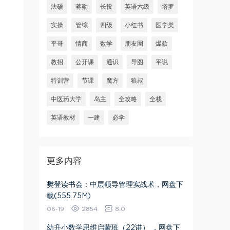
法硕
蒋勋
长投
英语六级
塔罗
实操
管综
四级
小红书
医学类
平哥
情商
数学
朋友圈
爆款
教招
公开课
通识
导图
平说
特训营
节课
魔方
狼叔
中医药大学
岛主
全攻略
全栈
英语教材
一建
必学
更多内容
樊登读书会：中层领导管理实战术，网盘下
载(555.75M)
06-19
2854
8.0
幼升小数学思维启蒙班（22讲） ，网盘下