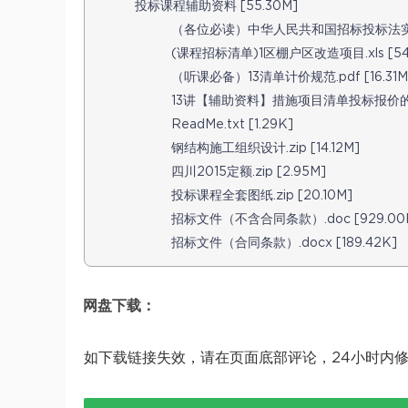
投标课程辅助资料 [55.30M]
（各位必读）中华人民共和国招标投标法实施条例
(课程招标清单)1区棚户区改造项目.xls [545
（听课必备）13清单计价规范.pdf [16.31M
13讲【辅助资料】措施项目清单投标报价的现状及
ReadMe.txt [1.29K]
钢结构施工组织设计.zip [14.12M]
四川2015定额.zip [2.95M]
投标课程全套图纸.zip [20.10M]
招标文件（不含合同条款）.doc [929.00
招标文件（合同条款）.docx [189.42K]
网盘下载：
如下载链接失效，请在页面底部评论，24小时内