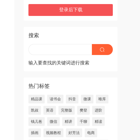
登录后下载
搜索
输入要查找的关键词进行搜索
热门标签
精品课
读书会
抖音
微课
唯库
凯叔
英语
完整版
樊登
进阶
钱儿爸
微信
精讲
千聊
精读
插画
视频教程
好芳法
电商