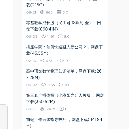
载(2.15G)
08-21
862
8.0
零基础学成长股（民工君 18课时 全），网
盘下载(868.41M)
06-03
1491
8.0
插座学院：如何快速融入新公司？，网盘下
载(45.55M)
02-13
673
8.0
高中语文数学物理知识清单，网盘下载(26
7.28M)
06-03
1365
8.0
第三套广播体操《七彩阳光》人教版 ，网盘
下载(350.52M)
03-15
3800
8
前端工作面试指导技巧 ，网盘下载(441.84
M)