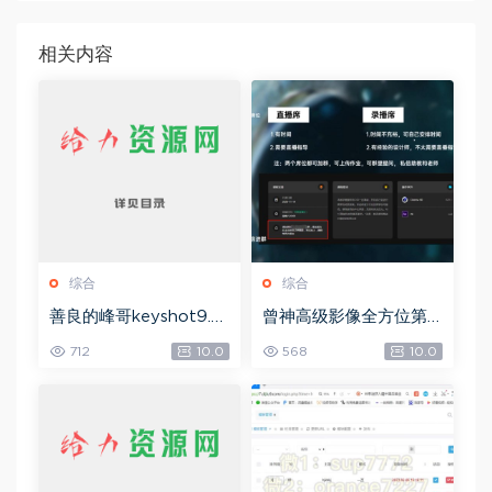
相关内容
综合
综合
善良的峰哥keyshot9.0
曾神高级影像全方位第
自学宝典，网盘下载(2.3
四期，网盘下载(49.08
712
10.0
568
10.0
6G)
G)