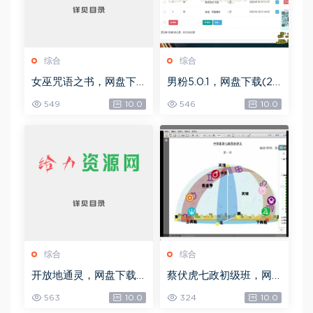
综合
综合
女巫咒语之书，网盘下
男粉5.0.1，网盘下载(25
载(492.99K)
8.30M)
549
10.0
546
10.0
综合
综合
开放地通灵，网盘下载
蔡伏虎七政初级班，网
(502.58K)
盘下载(1.79G)
563
10.0
324
10.0