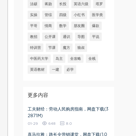
法硕
蒋勋
长投
英语六级
塔罗
实操
管综
四级
小红书
医学类
平哥
情商
数学
朋友圈
爆款
教招
公开课
通识
导图
平说
特训营
节课
魔方
狼叔
中医药大学
岛主
全攻略
全栈
英语教材
一建
必学
更多内容
工夫财经：劳动人民购房指南，网盘下载(3
2871M)
01-29
648
8.0
喜马拉雅：路长全营销课堂，网盘下载(1.0