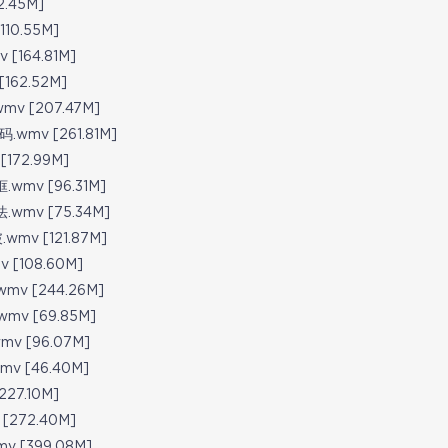
2.45M]
10.55M]
[164.81M]
162.52M]
v [207.47M]
wmv [261.81M]
172.99M]
wmv [96.31M]
mv [75.34M]
mv [121.87M]
[108.60M]
v [244.26M]
v [69.85M]
v [96.07M]
 [46.40M]
27.10M]
[272.40M]
 [399.08M]