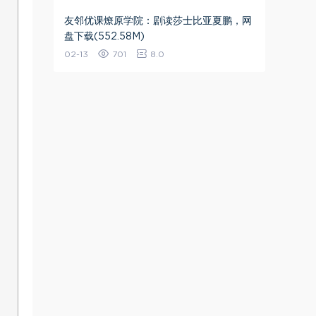
友邻优课燎原学院：剧读莎士比亚夏鹏，网
盘下载(552.58M)
02-13
701
8.0