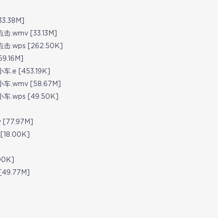
.38M]
wmv [33.13M]
wps [262.50K]
.16M]
 [453.19K]
wmv [58.67M]
wps [49.50K]
77.97M]
18.00K]
00K]
49.77M]