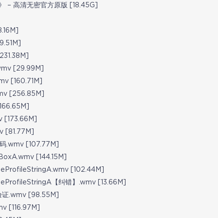
 – 高清无密官方原版 [18.45G]
.16M]
.51M]
31.38M]
v [29.99M]
 [160.71M]
 [256.85M]
66.65M]
[173.66M]
[81.77M]
wmv [107.77M]
xA.wmv [144.15M]
ProfileStringA.wmv [102.44M]
eProfileStringA【纠错】.wmv [13.66M]
.wmv [98.55M]
v [116.97M]