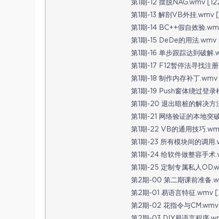
第1期-12 摆脱NAG.wmv [12
第1期-13 解剖VB外挂.wmv [1
第1期-14 BC++假自效验.wmv 
第1期-15 DeDe的用法.wmv [
第1期-16 单步跟踪达到破解.wm
第1期-17 F12暂停法寻找注册码.
第1期-18 制作内存补丁.wmv [
第1期-19 Push窗体绕过登录框.
第1期-20 退出暗桩的解决方法.w
第1期-21 网络验证的本地突破.w
第1期-22 VB的通用技巧.wmv 
第1期-23 所有模块间的调用.wm
第1期-24 给软件做整容手术.wm
第1期-25 定制专属私人OD.wm
第2期-00 第二期课前准备.wmv
第2期-01 易语言特征.wmv [2
第2期-02 花指令与CM.wmv 
第2期-03 DIY易语言程序.wmv