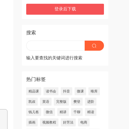
登录后下载
搜索
输入要查找的关键词进行搜索
热门标签
精品课
读书会
抖音
微课
唯库
凯叔
英语
完整版
樊登
进阶
钱儿爸
微信
精讲
千聊
精读
插画
视频教程
好芳法
电商