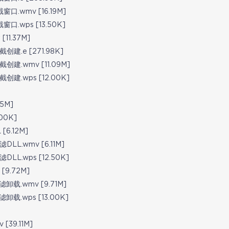
.wmv [16.19M]
.wps [13.50K]
1.37M]
.e [271.98K]
建.wmv [11.09M]
.wps [12.00K]
5M]
00K]
6.12M]
L.wmv [6.11M]
L.wps [12.50K]
9.72M]
载.wmv [9.71M]
载.wps [13.00K]
39.11M]