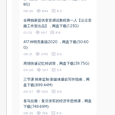
8G)
08-26
844
8.0
全网独家提供变音调试教程第一人【云尘音
频工作室出品】，网盘下载(1.23G)
01-22
697
8.8
417.仲明亮素描2020 ，网盘下载(50.60
G)
08-21
2710
8.0
周强快速记忆特训营，网盘下载(39.75G)
03-20
1217
9.9
三节课·韩寒监制·新媒体爆款写作指南，网
盘下载(899.44M)
09-27
1120
8.8
喜马拉雅：复旦张军的经济学思维课，网盘
下载(749.69M)
08-26
766
8.0