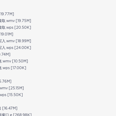
.77M]
wmv [19.75M]
wps [20.50K]
.01M]
wmv [18.99M]
wps [24.00K]
74M]
mv [10.50M]
s [17.00K]
.76M]
 [25.15M]
 [15.50K]
16.47M]
.e [268.98K]