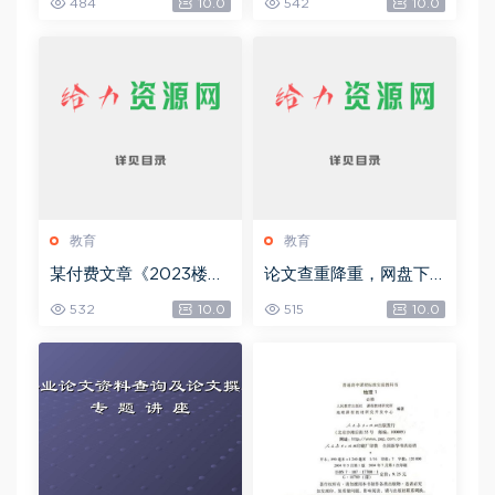
484
10.0
542
10.0
6.45G)
教育
教育
某付费文章《2023楼市
论文查重降重，网盘下
预判：新一轮大牛市会
载(37.71M)
532
10.0
515
10.0
来吗？》!，网盘下载(15.
73M)