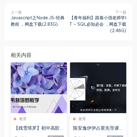
上一篇
下一篇
Javascript之Node.JS-经典
【青年福利】跟着小强老师学I
教程 ，网盘下载(2.83G)
T – SQL必知必会 ，网盘下载
(2.46G)
相关内容
教育
教育
【残雪塔罗】初中高阶
陈安逸伊伊占星先导课
合集，网盘下载(1.06G)
+初中高级，网盘下载(4