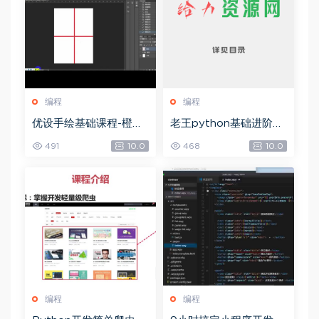
编程
编程
优设手绘基础课程-橙子
老王python基础进阶项
老师AI插画，网盘下载
目，网盘下载(3.99G)
491
10.0
468
10.0
(9.78G)
编程
编程