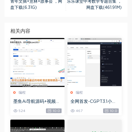
青年文摘+意林+故事会 ，网
乐乐课堂中考数学专题合集 ，
盘下载(6.31G)
网盘下载(461.91M)
相关内容
编程
编程
墨鱼Ai导航源码+视频教
全网首发-CGPT3.1小程
程，网盘下载(85.40M)
序部署搭建，网盘下载(1
524
10.0
467
10.0
8.74M)