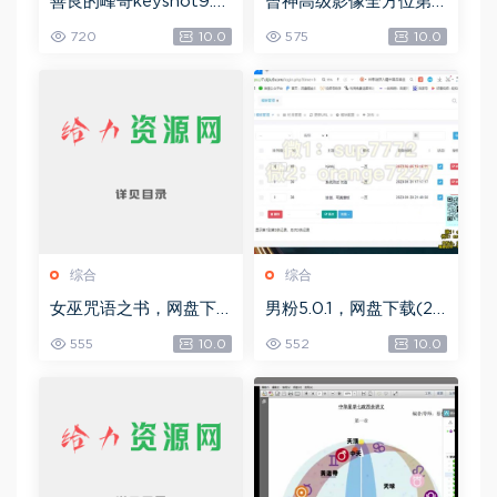
善良的峰哥keyshot9.0
曾神高级影像全方位第
自学宝典，网盘下载(2.3
四期，网盘下载(49.08
720
10.0
575
10.0
6G)
G)
综合
综合
女巫咒语之书，网盘下
男粉5.0.1，网盘下载(25
载(492.99K)
8.30M)
555
10.0
552
10.0