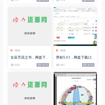
717
10.0
574
10.0
6G)
G)
综合
综合
女巫咒语之书，网盘下
男粉5.0.1，网盘下载(25
载(492.99K)
8.30M)
555
10.0
551
10.0