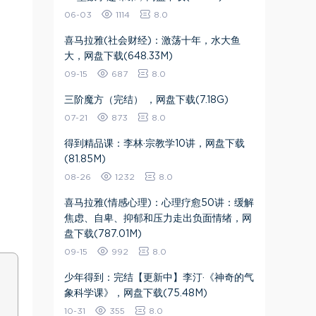
06-03
1114
8.0
喜马拉雅(社会财经)：激荡十年，水大鱼
大，网盘下载(648.33M)
09-15
687
8.0
三阶魔方（完结） ，网盘下载(7.18G)
07-21
873
8.0
得到精品课：李林·宗教学10讲，网盘下载
(81.85M)
08-26
1232
8.0
喜马拉雅(情感心理)：心理疗愈50讲：缓解
焦虑、自卑、抑郁和压力走出负面情绪，网
盘下载(787.01M)
09-15
992
8.0
少年得到：完结【更新中】李汀·《神奇的气
象科学课》，网盘下载(75.48M)
10-31
355
8.0