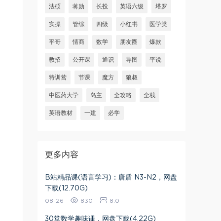
法硕
蒋勋
长投
英语六级
塔罗
实操
管综
四级
小红书
医学类
平哥
情商
数学
朋友圈
爆款
教招
公开课
通识
导图
平说
特训营
节课
魔方
狼叔
中医药大学
岛主
全攻略
全栈
英语教材
一建
必学
更多内容
B站精品课(语言学习)：唐盾 N3-N2，网盘
下载(12.70G)
08-26
830
8.0
30堂数学趣味课，网盘下载(4.22G)