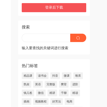
登录后下载
搜索
输入要查找的关键词进行搜索
热门标签
精品课
读书会
抖音
微课
唯库
凯叔
英语
完整版
樊登
进阶
钱儿爸
微信
精讲
千聊
精读
插画
视频教程
好芳法
电商