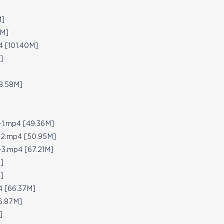
]
M]
[101.40M]
]
.58M]
.mp4 [49.36M]
.mp4 [50.95M]
.mp4 [67.21M]
]
]
[66.37M]
6.87M]
]