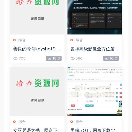
综合
综合
善良的峰哥keyshot9.0
曾神高级影像全方位第
自学宝典，网盘下载(2.3
四期，网盘下载(49.08
708
10.0
566
10.0
6G)
G)
综合
综合
女巫咒语之书，网盘下
男粉5.0.1，网盘下载(25