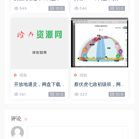
载(492.99K)
8.30M)
549
10.0
546
10.0
综合
综合
开放地通灵，网盘下载
蔡伏虎七政初级班，网
(502.58K)
盘下载(1.79G)
561
10.0
323
10.0
评论
0