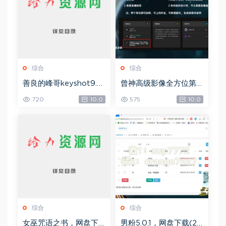
综合
综合
善良的峰哥keyshot9.0
曾神高级影像全方位第
自学宝典，网盘下载(2.3
四期，网盘下载(49.08
720
10.0
575
10.0
6G)
G)
综合
综合
女巫咒语之书，网盘下
男粉5.0.1，网盘下载(25