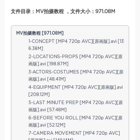
文件目录：MV拍摄教程 ，文件大小：971.08M
MV拍摄教程 [971.08M]
1-CONCEPT [MP4 720p AVC][原画版].avi [13
6.38M]
2-LOCATIONS-PROPS [MP4 720p AVC][原
画版].avi [198.87M]
3-ACTORS-COSTUMES [MP4 720p AVC][原
画版].avi [48.41M]
4-EQUIPMENT [MP4 720p AVC][原画版].avi
[208.12M]
5-LAST MINUTE PREP [MP4 720p AVC][原
画版].avi [57.48M]
6-BEFORE YOU ROLL [MP4 720p AVC][原
画版].avi [52.12M]
7-CAMERA MOVEMENT [MP4 720p AVC]