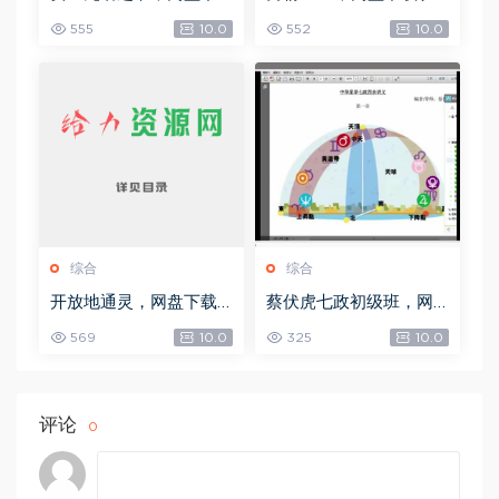
载(492.99K)
8.30M)
555
10.0
552
10.0
综合
综合
开放地通灵，网盘下载
蔡伏虎七政初级班，网
(502.58K)
盘下载(1.79G)
569
10.0
325
10.0
评论
0