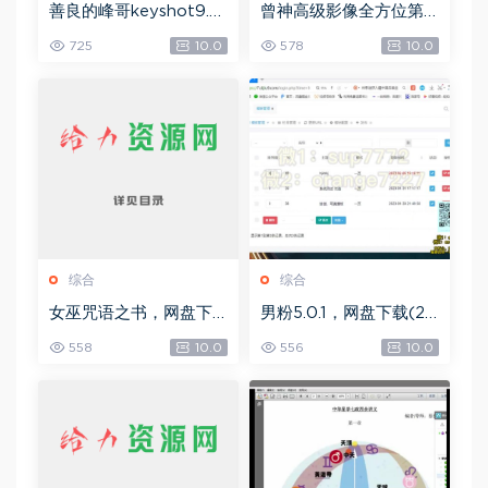
善良的峰哥keyshot9.0
曾神高级影像全方位第
自学宝典，网盘下载(2.3
四期，网盘下载(49.08
725
10.0
578
10.0
6G)
G)
综合
综合
女巫咒语之书，网盘下
男粉5.0.1，网盘下载(25
载(492.99K)
8.30M)
558
10.0
556
10.0