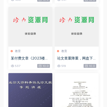
6.45G)
教育
教育
某付费文章《2023楼市
论文查重降重，网盘下
预判：新一轮大牛市会
载(37.71M)
537
10.0
519
10.0
来吗？》!，网盘下载(15.
73M)