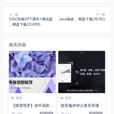
上一篇
下一篇
DISC性格PPT课件+测试题
Java基础 ，网盘下载(19.11G)
，网盘下载(31.81M)
相关内容
教育
教育
【残雪塔罗】初中高阶
陈安逸伊伊占星先导课
合集，网盘下载(1.06G)
+初中高级，网盘下载(4
488
10.0
547
10.0