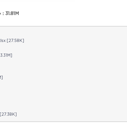
31.81M
 [27.58K]
.31M]
]
7.38K]