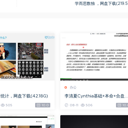
学而思数独 ，网盘下载(219.5
办公
统计，网盘下载(42.18G)
李清夏Cynthia基础+本命+合盘
辑+事业专题(视频课程+PPT讲义
505
10.0
08-11
506
10.
Z)，网盘下载(2.63G)