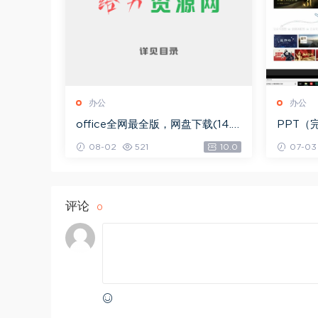
办公
办公
office全网最全版，网盘下载(14.8
PPT（
2M)
08-02
521
10.0
07-03
评论
0