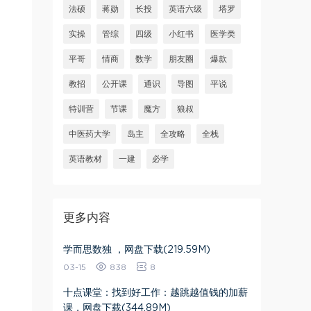
法硕
蒋勋
长投
英语六级
塔罗
实操
管综
四级
小红书
医学类
平哥
情商
数学
朋友圈
爆款
教招
公开课
通识
导图
平说
特训营
节课
魔方
狼叔
中医药大学
岛主
全攻略
全栈
英语教材
一建
必学
更多内容
学而思数独 ，网盘下载(219.59M)
03-15
838
8
十点课堂：找到好工作：越跳越值钱的加薪
课，网盘下载(344.89M)