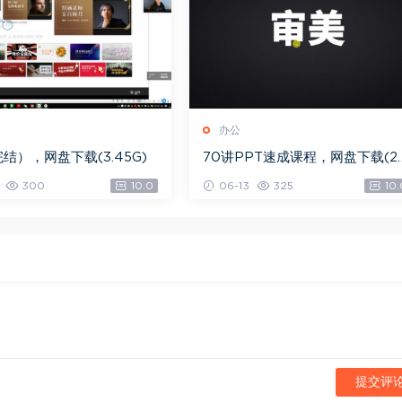
办公
完结），网盘下载(3.45G)
70讲PPT速成课程，网盘下载(20
53G)
300
10.0
06-13
325
10.
提交评