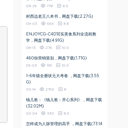
08-26
778
8.0
村西边老王八本书，网盘下载(2.27G)
09-03
669
8.8
ENJOYCG-C4D写实美食系列全流程教
学，网盘下载(4.91G)
08-13
276
10.0
460份营销策划，网盘下载(1.71G)
05-03
195
10.0
1~6年级全册状元大考卷 ，网盘下载(3.55
G)
03-14
2750
8
钱儿爸：《钱儿爸：开心系列》，网盘下载
(32.02M)
02-04
330
8.0
怎样成为人脉管理的高手 ，网盘下载(73.14