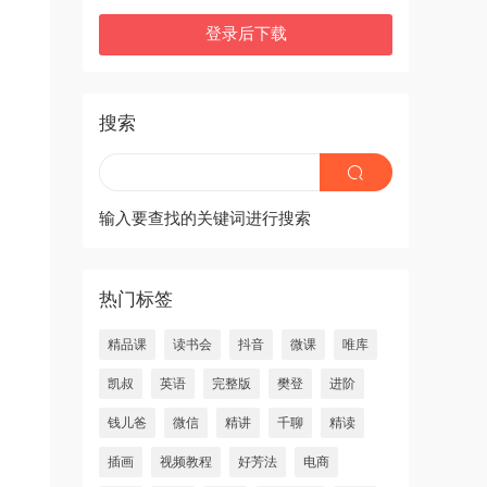
登录后下载
搜索
输入要查找的关键词进行搜索
热门标签
精品课
读书会
抖音
微课
唯库
凯叔
英语
完整版
樊登
进阶
钱儿爸
微信
精讲
千聊
精读
插画
视频教程
好芳法
电商