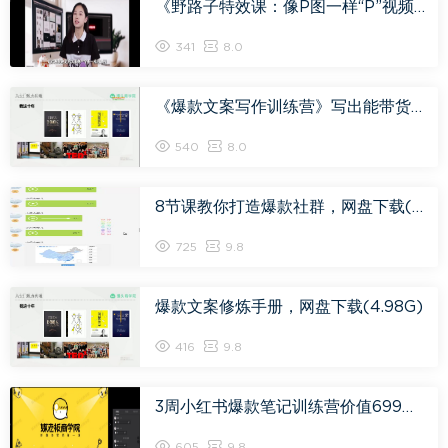
《野路子特效课：像P图一样“P”视频》手把手带你整出百万爆款绝活儿，网盘下载(2.92G)
341
8.0
《爆款文案写作训练营》写出能带货的文案，阅读量提升10-100倍（33课时），网盘下载(2.78G)
540
8.0
8节课教你打造爆款社群，网盘下载(345.12M)
725
9.8
爆款文案修炼手册，网盘下载(4.98G)
416
9.8
3周小红书爆款笔记训练营价值699​，网盘下载(548.07M)
605
9.8