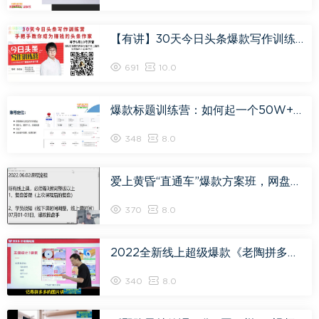
【有讲】30天今日头条爆款写作训练营：手把手教你成为赚钱的作家（更新中），网盘下载(253.78M)
691
10.0
爆款标题训练营：如何起一个50W+爆款爆款，0基础也能告它月入过万，网盘下载(80.68M)
348
8.0
爱上黄昏“直通车”爆款方案班，网盘下载(6.33G)
370
8.0
2022全新线上超级爆款《老陶拼多多运营系列课程》，网盘下载(14.91G)
340
8.0