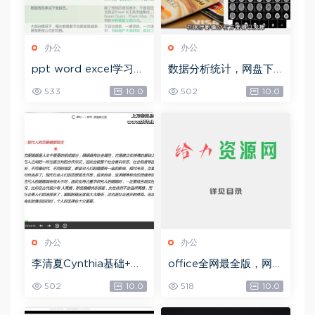
办公
办公
ppt word excel学习教
数据分析统计，网盘下
程，网盘下载(32.92G)
载(42.18G)
533
10.0
502
10.0
办公
办公
李清夏Cynthia基础+本
office全网最全版，网盘
命+合盘专辑+事业专题
下载(14.82M)
502
10.0
518
10.0
(视频课程+PPT讲义
Z)，网盘下载(2.63G)