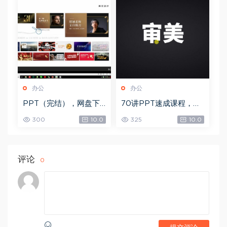
办公
办公
PPT（完结），网盘下
70讲PPT速成课程，网
载(3.45G)
盘下载(20.53G)
300
10.0
325
10.0
评论
0